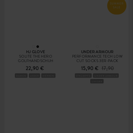
SUMMER
SALE
HJ GLOVE
UNDER ARMOUR
SOLITE THE HERO
PERFORMANCE TECH LOW
GOLFHANDSCHUH
CUT SOCKS 3ER-PACK
22,90 €
15,90 €
17,90
DAMEN
LEDER
HERREN
STRÜMPFE
UNDER ARMOUR
UNISEX