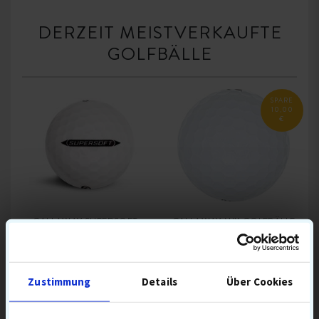
DERZEIT MEISTVERKAUFTE
GOLFBÄLLE
SPARE
10,00
€
CALLAWAY SUPERSOFT
CALLAWAY MIX GOLFBÄLLE
GOLFBÄLLE
Zustimmung
Details
Über Cookies
17,90 €
39,90 €
51,90