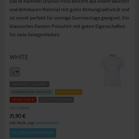
Das W Hammel Drycool Polo besteht aus einem weichen
und dehnbaren Material mit guter Atmungsaktivität und
ist somit perfekt für sonnige Sommertage geeignet. Ein
klassisches Damen-Poloshirt mit guten Eigenschaften
für viele Gelegenheiten.
WHITE
LIEFERZEIT: 2-4 TAGE*
KOSTENLOSER VERSAND
SUMMER SALE
SPARE 22,60 €
⚠️ 1 STK. AUF LAGER
UVP 54,50 €
31,90 €
inkl. MwSt. zzgl.
Versandkosten
IN DEN WARENKORB