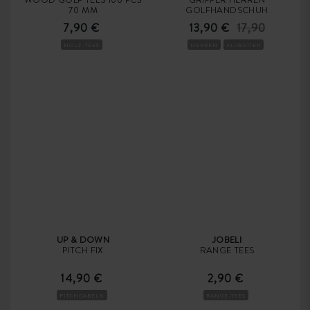
70 MM
GOLFHANDSCHUH
7,90 €
13,90 €
17,90
HOLZ-TEES
HERREN
ALLWETTER
UP & DOWN
JOBELI
PITCH FIX
RANGE TEES
14,90 €
2,90 €
PITCHGABELN
RANGE-TEES