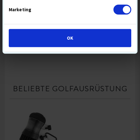
30,90 €
30,90 €
36,90
Marketing
BESTSELLER 7 AUG
3-PIECE
BESTSELLER 7 AUG
BALLFLUG-MITTEL
DISTANZBÄLLE
BALL MIX
GREENSPIN HOCH
SCHALE URETHAN
TOURBÄLLE
OK
KOMPRESSION MITTEL
IN DEN WARENKORB
IN DEN WARENKORB
BELIEBTE GOLFAUSRÜSTUNG