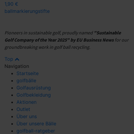
1,90 €
ballmarkierung
stifte
Pioneers in sustainable golf, proudly named
"Sustainable
Golf Company of the Year 2025" by EU Business News
for our
groundbreaking work in golf ball recycling.
Top
Navigation
Startseite
golfbälle
Golfausrüstung
Golfbekleidung
Aktionen
Outlet
Über uns
Über unsere Bälle
golfball-ratgeber