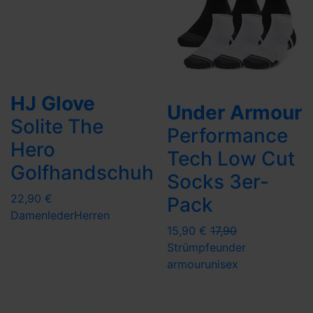
HJ Glove
Under Armour
Solite The
Performance
Hero
Tech Low Cut
Golfhandschuh
Socks 3er-
22,90 €
Pack
Damen
leder
Herren
15,90 €
17,90
Strümpfe
under
armour
unisex