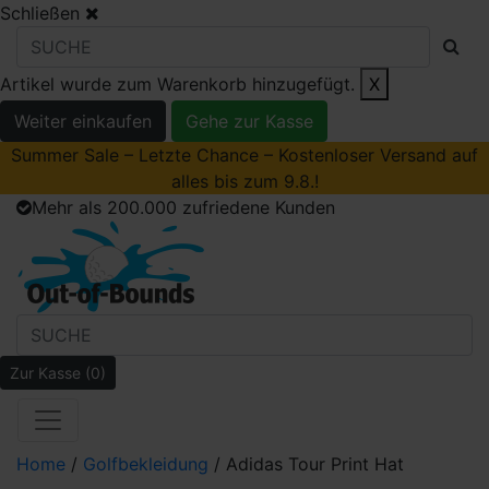
Schließen
Artikel wurde zum Warenkorb hinzugefügt.
X
Weiter einkaufen
Gehe zur Kasse
Summer Sale – Letzte Chance – Kostenloser Versand auf
alles bis zum 9.8.!
Mehr als 200.000 zufriedene Kunden
Zur Kasse
(0)
Home
/
Golfbekleidung
/ Adidas Tour Print Hat