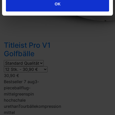
OK
Titleist Pro V1
Golfbälle
30,90 €
Bestseller 7 aug
3-
piece
ballflug-
mittel
greenspin
hoch
schale
urethan
Tourbälle
kompression
mittel