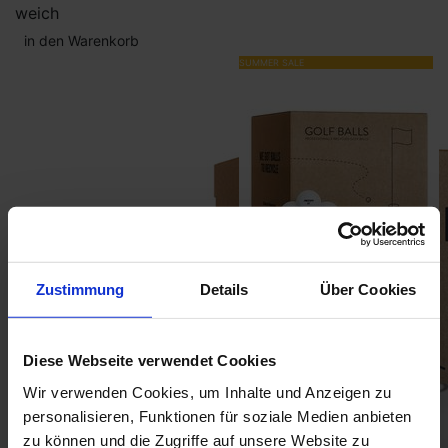
weich
in den Warenkorb
SUMMER SALE
Lakeballs Mix
Zustimmung
Details
Über Cookies
Diese Webseite verwendet Cookies
30,90 €
36,90
Wir verwenden Cookies, um Inhalte und Anzeigen zu
Bestseller 7
personalisieren, Funktionen für soziale Medien anbieten
aug
Distanzbälle
Ball Mix
zu können und die Zugriffe auf unsere Website zu
in den Warenkorb