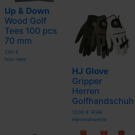
Up & Down
Wood Golf
Tees 100 pcs
70 mm
7,90 €
holz-tees
HJ Glove
Gripper
Herren
Golfhandschuh
13,90 €
17,90
Herren
allwetter