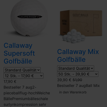
Callaway
Callaway Mix
Supersoft
Golfbälle
Golfbälle
39,90 €
51,90
17,90 €
Bestseller 7 aug
Ball Mix
Bestseller 7 aug
2-
in den Warenkorb
piece
ballflug-hoch
Weiche
Bälle
Premiumbälle
schale
surlyn
kompression sehr