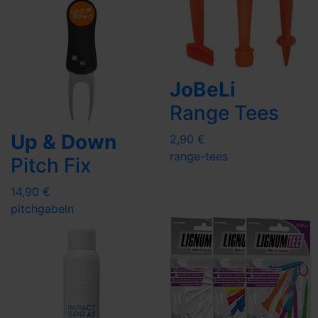
JoBeLi
Range Tees
Up & Down
2,90 €
range-tees
Pitch Fix
14,90 €
pitchgabeln