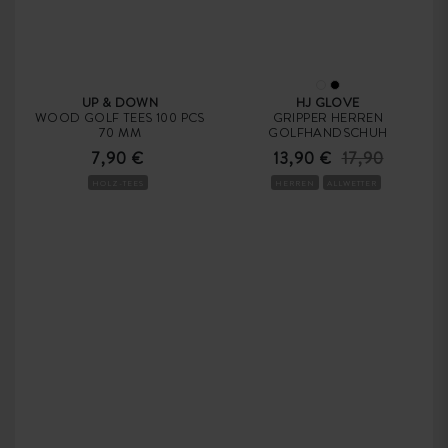
UP & DOWN
HJ GLOVE
WOOD GOLF TEES 100 PCS
GRIPPER HERREN
70 MM
GOLFHANDSCHUH
7,90 €
13,90 €
17,90
HOLZ-TEES
HERREN
ALLWETTER