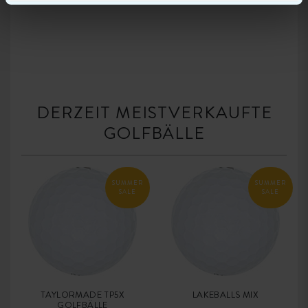
DERZEIT MEISTVERKAUFTE
GOLFBÄLLE
SUMMER
SUMMER
SALE
SALE
TAYLORMADE TP5X
LAKEBALLS MIX
GOLFBÄLLE