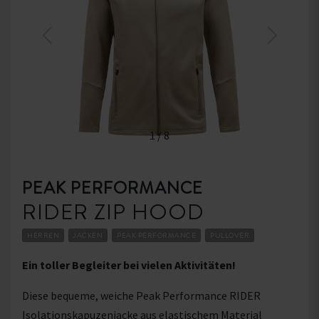
1
/
8
PEAK PERFORMANCE
RIDER ZIP HOOD
HERREN
JACKEN
PEAK PERFORMANCE
PULLOVER
Ein toller Begleiter bei vielen Aktivitäten!
Diese bequeme, weiche Peak Performance RIDER
Isolationskapuzenjacke aus elastischem Material