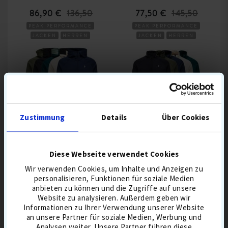
86,90 €
136,50
77,50 €
145,50
PEAK PERFORMANCE
PEAK PERFORMANCE
JACKEN
HERREN
JACKEN
HERREN
PULLOVER
PULLOVER
Zustimmung
Details
Über Cookies
PEAK PERFORMANCE
PEAK PERFORMANCE
M RIDER ESSENTIALS
M RIDER ESSENTIALS
MIDLAYER ZIP HOOD
MIDLAYER ZIP JACKET
Diese Webseite verwendet Cookies
147,90 €
137,90 €
Wir verwenden Cookies, um Inhalte und Anzeigen zu
HERREN
JACKEN
PEAK PERFORMANCE
personalisieren, Funktionen für soziale Medien
PULLOVER
HERREN
PULLOVER
anbieten zu können und die Zugriffe auf unsere
PEAK PERFORMANCE
JACKEN
Website zu analysieren. Außerdem geben wir
Informationen zu Ihrer Verwendung unserer Website
an unsere Partner für soziale Medien, Werbung und
Analysen weiter. Unsere Partner führen diese