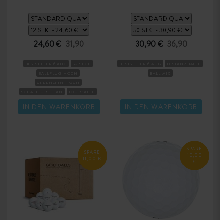
24,60 €
31,90
30,90 €
36,90
BESTSELLER 6 AUG
5-PIECE
BESTSELLER 6 AUG
DISTANZBÄLLE
BALLFLUG-HOCH
BALL MIX
GREENSPIN HOCH
SCHALE URETHAN
TOURBÄLLE
KOMPRESSION HART
IN DEN WARENKORB
IN DEN WARENKORB
SPARE
SPARE
10,00
11,00 €
€