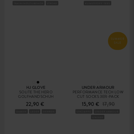
TRAININGSZUBEHÖR
STROKE
KUNSTSTOFF-TEES
SUMMER
SALE
HJ GLOVE
UNDER ARMOUR
SOLITE THE HERO
PERFORMANCE TECH LOW
GOLFHANDSCHUH
CUT SOCKS 3ER-PACK
22,90 €
15,90 €
17,90
DAMEN
LEDER
HERREN
STRÜMPFE
UNDER ARMOUR
UNISEX