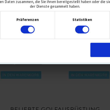
en Daten zusammen, die Sie ihnen bereitgestellt haben oder die s
der Dienste gesammelt haben.
Einwilligungsauswahl
TITLEIST PRO V1 GOLFBÄLLE
CALLAWAY MIX GOLFBÄLL
Präferenzen
Statistiken
30,90 €
39,90 €
51,90
ELLER 5 AUG
3-PIECE
BALLFLUG-MITTEL
BESTSELLER 5 AUG
BALL MIX
REENSPIN HOCH
SCHALE URETHAN
TOURBÄLLE
KOMPRESSION MITTEL
IN DEN WARENKORB
IN DEN WARENKORB
BELIEBTE GOLFAUSRÜSTUNG