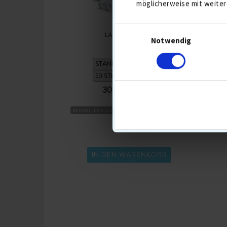
möglicherweise mit weiter
LAKEBALLS MIX
Notwendig
30,90 €
36,90
BESTSELLER 5 AUG
DISTANZBÄLLE
BALL MIX
BESTS
G
IN DEN WARENKORB