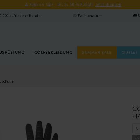
⛳ Summer Sale – bis zu 50 % Rabatt.
Jetzt shoppen
00.000 zufriedene Kunden
Fachberatung
🚚 
USRÜSTUNG
GOLFBEKLEIDUNG
SUMMER SALE
OUTLET
ndschuhe
CG
H
LIE