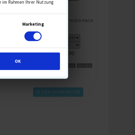
ie im Rahmen Ihrer Nutzung
E
GEMISCHTE GOLFBÄLLE 100ER-PACK
Marketing
54,90 €
64,90
OK
BESTSELLER 5 AUG
DISTANZBÄLLE
BALL MIX
IN DEN WARENKORB