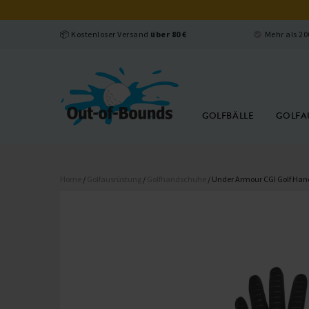
📦 Kostenloser Versand
über 80 €
Mehr als 2
GOLFBÄLLE
GOLFA
Home
/
Golfausrüstung
/
Golfhandschuhe
/ Under Armour CGI Golf Ha