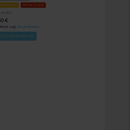
MMER SALE
SPARE 10,40 €
26,90 €
50 €
. MwSt. zzgl.
Versandkosten
N DEN WARENKORB