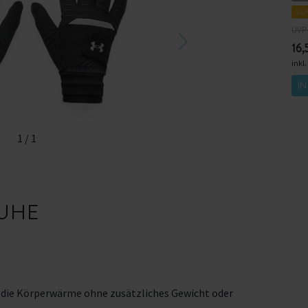
SU
UVP 
16,
inkl
I
1
/
1
UHE
t die Körperwärme ohne zusätzliches Gewicht oder