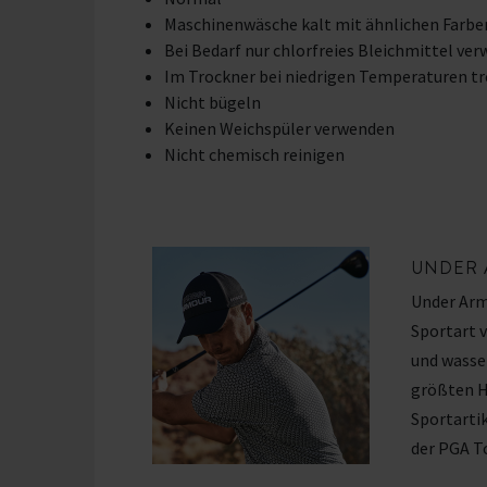
Maschinenwäsche kalt mit ähnlichen Farbe
Bei Bedarf nur chlorfreies Bleichmittel ve
Im Trockner bei niedrigen Temperaturen t
Nicht bügeln
Keinen Weichspüler verwenden
Nicht chemisch reinigen
UNDER
Under Arm
Sportart 
und wasse
größten H
Sportarti
der PGA T