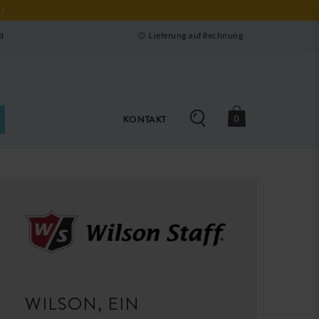
.!
Schließen
d
Lieferung auf Rechnung
0
KONTAKT
WILSON, EIN