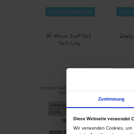
IN DEN WARENKORB
IN DE
WILSON STAFF DX2 SOFT LADY
WILSON ST
GOLFBÄLLE
Zustimmung
Diese Webseite verwendet 
13,90 €
Wir verwenden Cookies, um I
2-PIECE
BALLFLUG-HOCH
3-PIECE