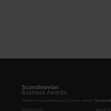
Pioneers in sustainable golf, proudly named
"Sustainab
NAVIGATION
MEHR LE