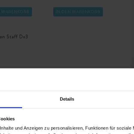
N WARENKORB
IN DEN WARENKORB
AFF DX3 GOLFBÄLLE
Details
Cookies
13,90 €
nhalte und Anzeigen zu personalisieren, Funktionen für soziale
BALLFLUG-MITTEL