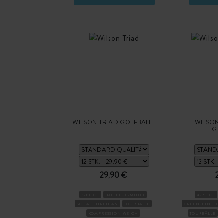
WILSON TRIAD GOLFBÄLLE
WILSO
G
29,90 €
3-PIECE
BALLFLUG-MITTEL
4-PIECE
SCHALE URETHAN
TOURBÄLLE
GREENSPIN H
KOMPRESSION WEICH
TOURBÄLLE