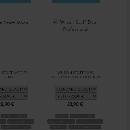
N STAFF MODEL
WILSON STAFF DUO
OLFBÄLLE
PROFESSIONAL GOLFBÄLLE
28,90 €
23,90 €
BALLFLUG-MITTEL
3-PIECE
BALLFLUG-HOCH
OCH
SCHALE URETHAN
GREENSPIN HOCH
SCHALE URETHAN
KOMPRESSION HART
TOURBÄLLE
KOMPRESSION WEICH