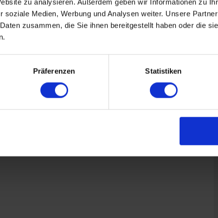
Website zu analysieren. Außerdem geben wir Informationen zu I
LE
SCHALE IONOMER
r soziale Medien, Werbung und Analysen weiter. Unsere Partner
ALE URETHAN
 Daten zusammen, die Sie ihnen bereitgestellt haben oder die s
ESSION MITTEL
n.
N WARENKORB
Präferenzen
Statistiken