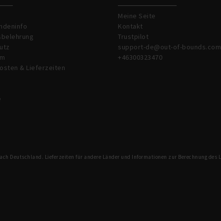
Meine Seite
ndeninfo
Kontakt
sbelehrung
Trustpilot
utz
support-de@out-of-bounds.com
um
+46300323470
osten & Lieferzeiten
e
 nach Deutschland. Lieferzeiten für andere Länder und Informationen zur Berechnung des 