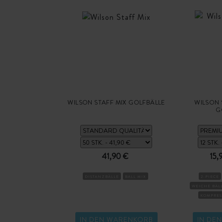
WILSON STAFF MIX GOLFBÄLLE
WILSON 
G
41,90 €
15,
DISTANZBÄLLE
BALL MIX
2-PIECE
WEICHE BÄL
KOMPRES
IN DEN WARENKORB
IN DE