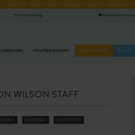
Summer Sale – Letzte Chance – Kostenloser Versand auf alles bis zum 9.8
Fachberatung
🚚 Kostenloser Versan
USRÜSTUNG
GOLFBEKLEIDUNG
SUMMER SALE
OUTLET
ON WILSON STAFF
ANZBÄLLE
DAMENBÄLLE
ALLE PRODUKTE