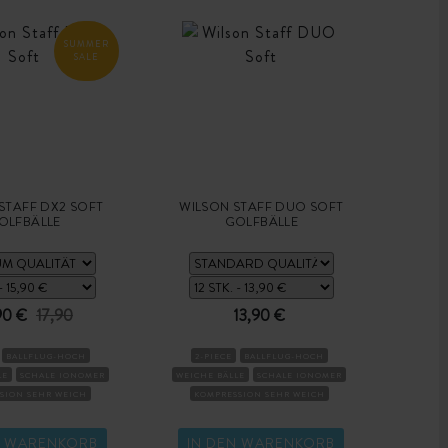
SUMMER
SALE
STAFF DX2 SOFT
WILSON STAFF DUO SOFT
OLFBÄLLE
GOLFBÄLLE
90 €
17,90
13,90 €
BALLFLUG-HOCH
2-PIECE
BALLFLUG-HOCH
LE
SCHALE IONOMER
WEICHE BÄLLE
SCHALE IONOMER
SION SEHR WEICH
KOMPRESSION SEHR WEICH
N WARENKORB
IN DEN WARENKORB