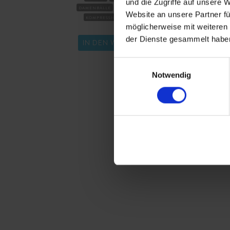
und die Zugriffe auf unsere 
DAMENBÄLLE
SCHALE IONOMER
PREMIUMBÄL
Website an unsere Partner fü
KOMPRESSION SEHR WEICH
SCH
möglicherweise mit weiteren
KOMPR
der Dienste gesammelt habe
IN DEN WARENKORB
IN DE
Einwilligungsauswahl
Notwendig