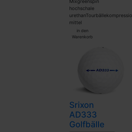
Mix
greenspin
hoch
schale
urethan
Tourbälle
kompressi
mittel
in den
Warenkorb
Srixon
AD333
Golfbälle