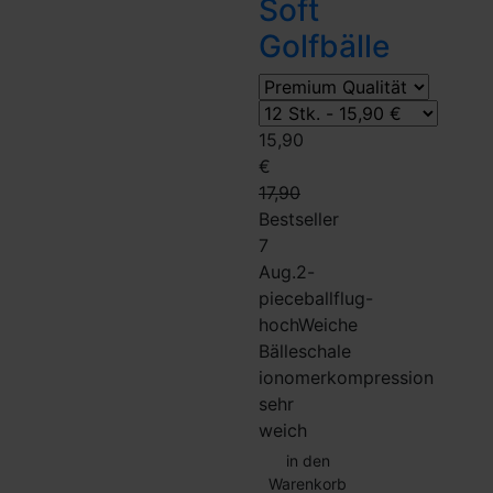
Soft
Golfbälle
15,90
€
17,90
Bestseller
7
Aug.
2-
piece
ballflug-
hoch
Weiche
Bälle
schale
ionomer
kompression
sehr
weich
in den
Warenkorb