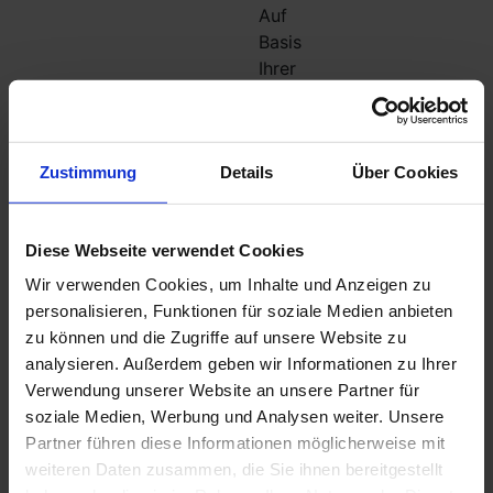
Auf
Basis
Ihrer
Antworten
haben
wir
Zustimmung
Details
Über Cookies
Golfbälle
gefunden,
die
Diese Webseite verwendet Cookies
Ihren
Anforderungen
Wir verwenden Cookies, um Inhalte und Anzeigen zu
entsprechen.
personalisieren, Funktionen für soziale Medien anbieten
Sie
zu können und die Zugriffe auf unsere Website zu
können
analysieren. Außerdem geben wir Informationen zu Ihrer
Ihre
Verwendung unserer Website an unsere Partner für
Auswahl
soziale Medien, Werbung und Analysen weiter. Unsere
anpassen,
Partner führen diese Informationen möglicherweise mit
indem
weiteren Daten zusammen, die Sie ihnen bereitgestellt
Sie