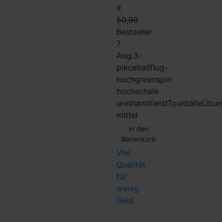
€
50,90
Bestseller
7
Aug.
3-
piece
ballflug-
hoch
greenspin
hoch
schale
urethan
titleist
Tourbälle
Übun
mittel
in den
Warenkorb
Viel
Qualität
für
wenig
Geld