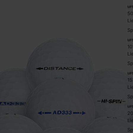
ur
50
Li
Sp
ur
10
Li
Sp
ur
15
Li
Sp
ur
20
Li
Sp