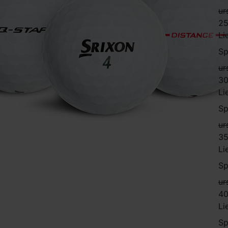
ur
25
Li
Sp
ur
30
Li
Sp
ur
35
Li
Sp
ur
40
Li
Sp