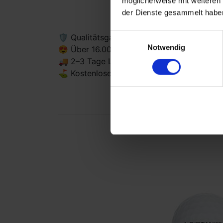
möglicherweise mit weiteren
der Dienste gesammelt habe
Einwilligungsauswahl
🛡 Qualitätsgarantie & kostenlose Rückgab
Notwendig
😍 Über 16.000 Fünf-Sterne-Bewertungen
🚚 2–3 Tage Lieferzeit mit DHL
⛳ Kostenloser Versand