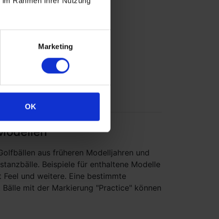
ie im Rahmen Ihrer Nutzung
7,10 €
sverkauft
l. MwSt. zzgl.
Versandkosten
Marketing
OK
Modellen
Golfbällen aus früheren Modelljahren und
tanzbälle. Beispiele für enthaltene Modelle
t Feel und weitere. Eine bestimmte
. Bälle mit der Markierung "Practice" können