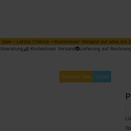
Sale – Letzte Chance – Kostenloser Versand auf alles bis z
chberatung
🚚 Kostenloser Versand
Lieferung auf Rechnun
srüstung
Golfbekleidung
Summer Sale
Outlet
P
Li
Sp