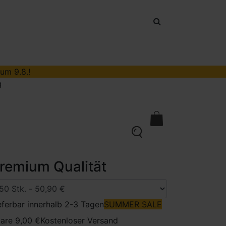
um 9.8.!
g
kontakt
0
remium Qualität
eferbar innerhalb 2-3 Tagen
SUMMER SALE
are 9,00 €
Kostenloser Versand