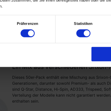
 Daten zusammen, die Sie ihnen bereitgestellt haben oder die s
37
n.
au
ink
e!
Präferenzen
Statistiken
Fakten & Spezifikationen
Ein Mix aus verschiedenen Srixon-
Dieses 50er-Pack enthält eine Mischung aus Srixon-
Generationen, darunter sowohl Premium- als auch Dis
sind Q-Star, Distance, Hi-Spin, AD333, Trispeed, Sof
Verteilung der Modelle kann nicht garantiert werden
enthalten sein.