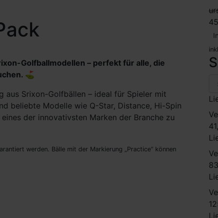
ur
45
Pack
I
ink
S
xon-Golfballmodellen – perfekt für alle, die
suchen. ⛳
aus Srixon-Golfbällen – ideal für Spieler mit
Li
nd beliebte Modelle wie Q-Star, Distance, Hi-Spin
Ve
 eines der innovativsten Marken der Branche zu
41
Li
garantiert werden. Bälle mit der Markierung „Practice“ können
Ve
83
Li
Ve
12
Li