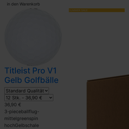
in den Warenkorb
SUMMER SALE
Titleist Pro V1
Gelb Golfbälle
36,90 €
3-piece
ballflug-
mittel
greenspin
hoch
Gelb
schale