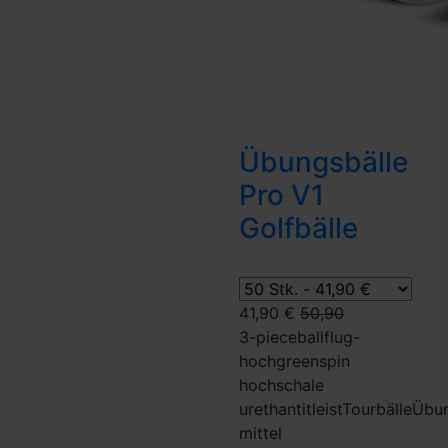
Übungsbälle
Pro V1
Golfbälle
41,90 €
50,90
3-piece
ballflug-
hoch
greenspin
hoch
schale
urethan
titleist
Tourbälle
Übun
mittel