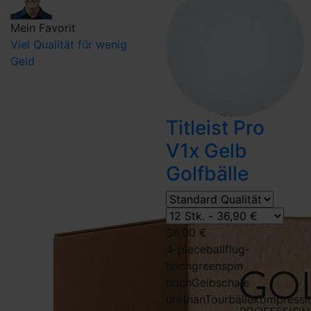
Mein Favorit
Viel Qualität für wenig
Geld
Titleist Pro
V1x Gelb
Golfbälle
36,90 €
4-piece
ballflug-
hoch
greenspin
hoch
Gelb
schale
urethan
Tourbälle
kompressi