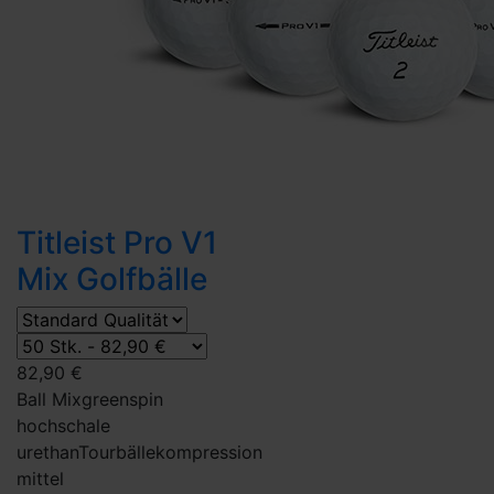
Titleist Pro V1
Mix Golfbälle
82,90 €
Ball Mix
greenspin
hoch
schale
urethan
Tourbälle
kompression
mittel