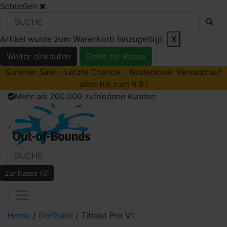
Schließen
Artikel wurde zum Warenkorb hinzugefügt.
X
Weiter einkaufen
Gehe zur Kasse
Summer Sale – Letzte Chance – Kostenloser Versand auf
alles bis zum 9.8.!
Mehr als 200.000 zufriedene Kunden
Zur Kasse
(0)
Home
/
Golfbälle
/ Titleist Pro V1