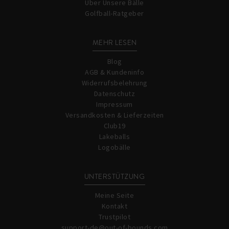
Über Unsere Bälle
Golfball-Ratgeber
MEHR LESEN
Blog
AGB & Kundeninfo
Widerrufsbelehrung
Datenschutz
Impressum
Versandkosten & Lieferzeiten
Club19
Lakeballs
Logobälle
UNTERSTÜTZUNG
Meine Seite
Kontakt
Trustpilot
support-de@out-of-bounds.com