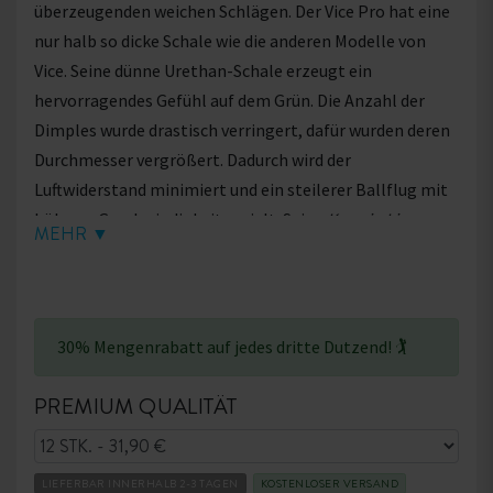
überzeugenden weichen Schlägen. Der Vice Pro hat eine
nur halb so dicke Schale wie die anderen Modelle von
Vice. Seine dünne Urethan-Schale erzeugt ein
hervorragendes Gefühl auf dem Grün. Die Anzahl der
Dimples wurde drastisch verringert, dafür wurden deren
Durchmesser vergrößert. Dadurch wird der
Luftwiderstand minimiert und ein steilerer Ballflug mit
höherer Geschwindigkeit erzielt. Seine
Keep in Line
-
MEHR ▼
Putt-Linie wurde in Zusammenarbeit mit Professionals
entwickelt und unterstützt einen hervorragenden
Ballflug. Der Vice Pro erfüllt höchste Anforderungen und
bietet ein besseres und stabileres Golferlebnis.
30% Mengenrabatt auf jedes dritte Dutzend! 🏌
Wichtiger Hinweis:
Dieser Artikel enthält einen Mix aus
PREMIUM QUALITÄT
verschiedenen Farben (auch matt) und Varianten des
Vice Pro (Vice Pro Plus und Vice Pro Soft). Tendenziell
befinden sich überwiegend grüne, rote und pinke Bälle
LIEFERBAR INNERHALB 2-3 TAGEN
KOSTENLOSER VERSAND