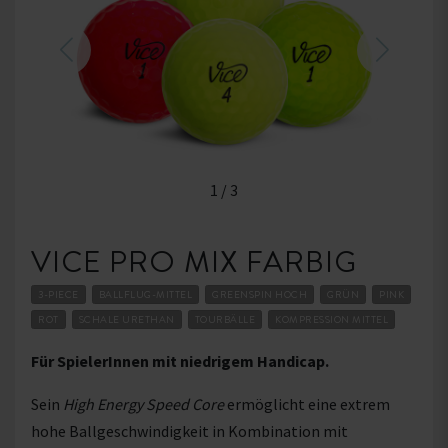
1
/
3
VICE PRO MIX FARBIG
3-PIECE
BALLFLUG-MITTEL
GREENSPIN HOCH
GRÜN
PINK
ROT
SCHALE URETHAN
TOURBÄLLE
KOMPRESSION MITTEL
Für SpielerInnen mit niedrigem Handicap.
Sein
High Energy Speed Core
ermöglicht eine extrem
hohe Ballgeschwindigkeit in Kombination mit