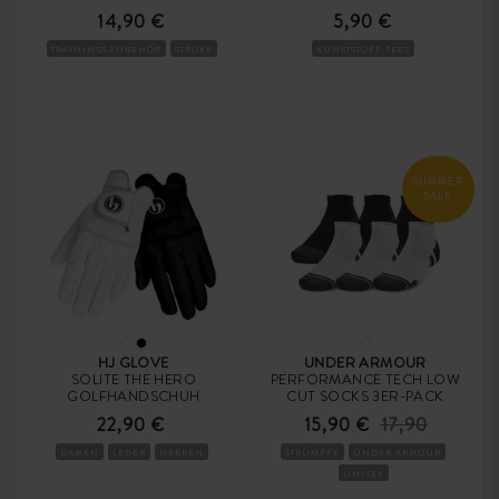
14,90 €
5,90 €
TRAININGSZUBEHÖR
STROKE
KUNSTSTOFF-TEES
SUMMER
SALE
HJ GLOVE
UNDER ARMOUR
SOLITE THE HERO
PERFORMANCE TECH LOW
GOLFHANDSCHUH
CUT SOCKS 3ER-PACK
22,90 €
15,90 €
17,90
DAMEN
LEDER
HERREN
STRÜMPFE
UNDER ARMOUR
UNISEX