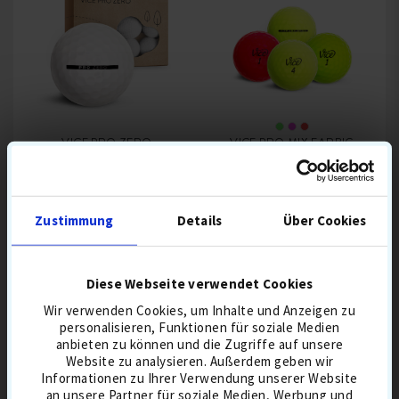
VICE PRO ZERO
VICE PRO MIX FARBIG
GOLFBÄLLE
GOLFBÄLLE
Zustimmung
Details
Über Cookies
25,90 €
25,90 €
3-PIECE
BALLFLUG-HOCH
3-PIECE
Diese Webseite verwendet Cookies
GREENSPIN HOCH
BALLFLUG-MITTEL
Wir verwenden Cookies, um Inhalte und Anzeigen zu
TOURBÄLLE
GREENSPIN HOCH
GRÜN
IN DEN WARENKORB
IN DEN WARENKORB
personalisieren, Funktionen für soziale Medien
KOMPRESSION HART
PINK
ROT
anbieten zu können und die Zugriffe auf unsere
SCHALE URETHAN
Website zu analysieren. Außerdem geben wir
TOURBÄLLE
Informationen zu Ihrer Verwendung unserer Website
KOMPRESSION
MITTEL
an unsere Partner für soziale Medien, Werbung und