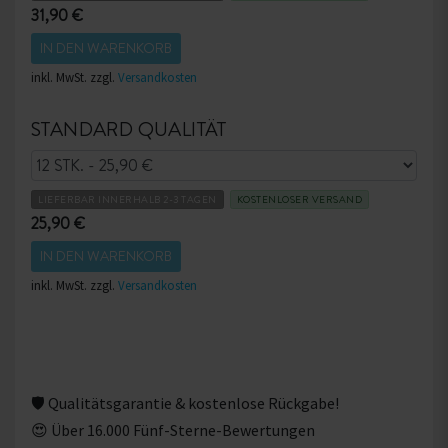
im Paket.
31,90 €
IN DEN WARENKORB
Eine genaue farbliche Verteilung können wir allerdings
inkl. MwSt. zzgl.
Versandkosten
nicht garantieren - es können starke ungleichmäßige
Verteilungen vorkommen.
STANDARD QUALITÄT
LIEFERBAR INNERHALB 2-3 TAGEN
KOSTENLOSER VERSAND
25,90 €
IN DEN WARENKORB
inkl. MwSt. zzgl.
Versandkosten
🛡 Qualitätsgarantie & kostenlose Rückgabe!
😍 Über 16.000 Fünf-Sterne-Bewertungen