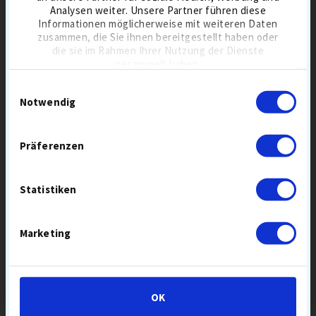
Analysen weiter. Unsere Partner führen diese
Informationen möglicherweise mit weiteren Daten
zusammen, die Sie ihnen bereitgestellt haben oder
die sie im Rahmen Ihrer Nutzung der Dienste
gesammelt haben.
Einwilligungsauswahl
Notwendig
DERZEIT MEISTVERKAUFTE
Präferenzen
GOLFBÄLLE
Statistiken
SPARE
SUMMER
11,00 €
SALE
Marketing
OK