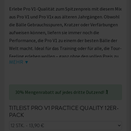
Erlebe Pro V1-Qualität zum Spitzenpreis mit diesem Mix
aus Pro V1 und Pro V1x aus älteren Jahrgängen. Obwohl
die Bälle Gebrauchsspuren, Kratzer oder Verfärbungen
aufweisen können, liefern sie immer noch die
Performance, die Pro V1 zu einem der besten Bälle der
Welt macht. Ideal für das Training oder für alle, die Tour-
Feeling erleben wollen – ganz ohne den vollen Preis zu
MEHR ▼
zahlen! 🥳
Das Paket kann Bälle enthalten, die mit Practice, X-OUT,
Refinished oder Refurbished gekennzeichnet sind.
30% Mengenrabatt auf jedes dritte Dutzend! 🏌
TITLEIST PRO V1 PRACTICE QUALITY 12ER-
PACK