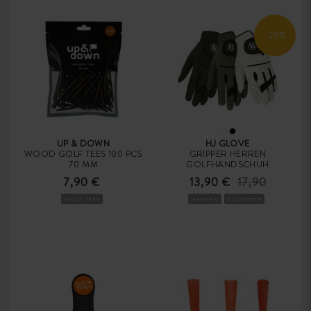
-20%
UP & DOWN
HJ GLOVE
WOOD GOLF TEES 100 PCS
GRIPPER HERREN
70 MM
GOLFHANDSCHUH
7,90 €
13,90 €
17,90
HOLZ-TEES
HERREN
ALLWETTER