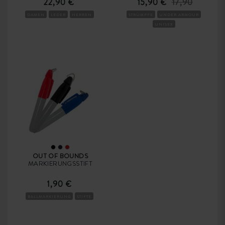
22,90 €
15,90 €
17,90
DAMEN
LEDER
HERREN
STRÜMPFE
UNDER ARMOUR
UNISEX
OUT OF BOUNDS
MARKIERUNGSSTIFT
1,90 €
BALLMARKIERUNG
STIFTE