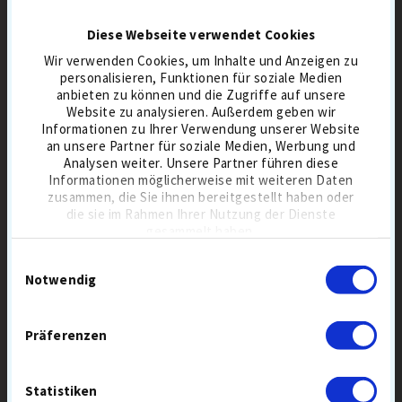
Diese Webseite verwendet Cookies
Wir verwenden Cookies, um Inhalte und Anzeigen zu
personalisieren, Funktionen für soziale Medien
anbieten zu können und die Zugriffe auf unsere
Website zu analysieren. Außerdem geben wir
TITLEIST PRO V1 GOLFBÄLLE
LAKEBALLS MIX
Informationen zu Ihrer Verwendung unserer Website
an unsere Partner für soziale Medien, Werbung und
Analysen weiter. Unsere Partner führen diese
Informationen möglicherweise mit weiteren Daten
zusammen, die Sie ihnen bereitgestellt haben oder
30,90 €
30,90 €
36,90
die sie im Rahmen Ihrer Nutzung der Dienste
gesammelt haben.
BESTSELLER 7 AUG
3-PIECE
BESTSELLER 7 AUG
Einwilligungsauswahl
BALLFLUG-MITTEL
DISTANZBÄLLE
BALL MIX
Notwendig
GREENSPIN HOCH
SCHALE URETHAN
TOURBÄLLE
KOMPRESSION MITTEL
IN DEN WARENKORB
IN DEN WARENKORB
Präferenzen
Statistiken