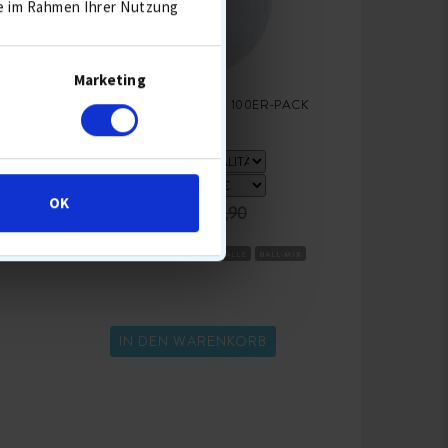
ie im Rahmen Ihrer Nutzung
Marketing
E
GEMISCHTE GOLFBÄLLE 100ER-PACK
OK
54,90 €
64,90
BESTSELLER 5 AUG
DISTANZBÄLLE
BALL MIX
IN DEN WARENKORB