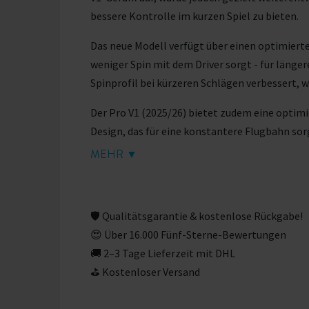
bessere Kontrolle im kurzen Spiel zu bieten.
Das neue Modell verfügt über einen optimiert
weniger Spin mit dem Driver sorgt - für länge
Spinprofil bei kürzeren Schlägen verbessert, 
Der Pro V1 (2025/26) bietet zudem eine opti
Design, das für eine konstantere Flugbahn so
MEHR ▼
Das Schlaggefühl bleibt weich, wie man es vom 
klares Feedback bei jedem Schlag.
🛡 Qualitätsgarantie & kostenlose Rückgabe!
😍 Über 16.000 Fünf-Sterne-Bewertungen
🚚 2–3 Tage Lieferzeit mit DHL
⛳ Kostenloser Versand