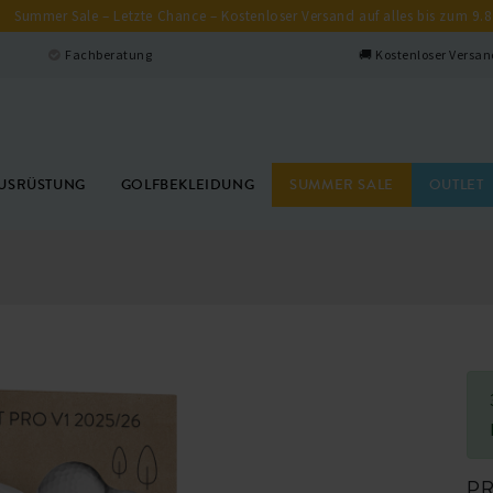
Summer Sale – Letzte Chance – Kostenloser Versand auf alles bis zum 9.8
Fachberatung
🚚 Kostenloser Versan
USRÜSTUNG
GOLFBEKLEIDUNG
SUMMER SALE
OUTLET
PR