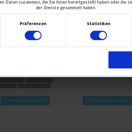
en Daten zusammen, die Sie ihnen bereitgestellt haben oder die s
der Dienste gesammelt haben.
Einwilligungsauswahl
Präferenzen
Statistiken
TITLEIST PRO V1 GOLFBÄLLE
CALLAWAY MIX GOLFBÄLL
30,90 €
39,90 €
51,90
ELLER 5 AUG
3-PIECE
BALLFLUG-MITTEL
BESTSELLER 5 AUG
BALL MIX
REENSPIN HOCH
SCHALE URETHAN
TOURBÄLLE
KOMPRESSION MITTEL
IN DEN WARENKORB
IN DEN WARENKORB