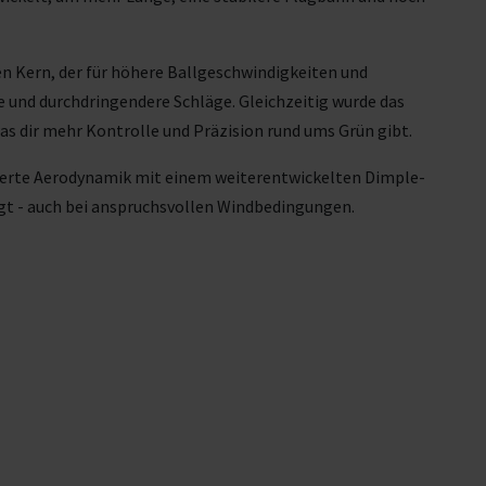
en Kern, der für höhere Ballgeschwindigkeiten und
re und durchdringendere Schläge. Gleichzeitig wurde das
was dir mehr Kontrolle und Präzision rund ums Grün gibt.
mierte Aerodynamik mit einem weiterentwickelten Dimple-
rgt - auch bei anspruchsvollen Windbedingungen.
Pro V1 erwartet, ist aber etwas reaktiver und liefert