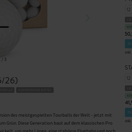
LI
KO
50
I
inkl
1
/
3
ST
5/26)
LI
URBÄLLE
KOMPRESSION MITTEL
KO
41,
I
ersion des meistgespielten Tourballs der Welt - jetzt mit
inkl
um Grün. Diese Generation baut auf dem klassischen Pro
wickelt, um mehr Länge, eine stabilere Flugbahn und noch