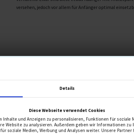
versehen, jedoch vor allem für Anfänger optimal einsetzb
Details
ERZEIT MEISTVERKAUFTE GOLFBÄL
Diese Webseite verwendet Cookies
SPA
 Inhalte und Anzeigen zu personalisieren, Funktionen für soziale
10,
ere Website zu analysieren. Außerdem geben wir Informationen zu
für soziale Medien, Werbung und Analysen weiter. Unsere Partner