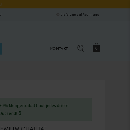
.!
Schließen
d
Lieferung auf Rechnung
0
KONTAKT
30% Mengenrabatt auf jedes dritte
Dutzend! 🏌
EMIUM QUALITÄT