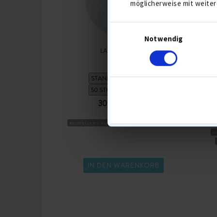
möglicherweise mit weiter
Notwendig
LAKEBALLS MIX
30,90 €
36,90
BESTSELLER 5 AUG
DISTANZBÄLLE
BALL MIX
BESTS
G
IN DEN WARENKORB