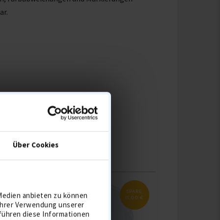
ar.
Über Cookies
LE
RE
SPARE
 Medien anbieten zu können
00
11,00 €
€
 Ihrer Verwendung unserer
 führen diese Informationen