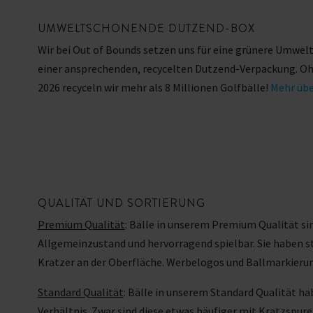
UMWELTSCHONENDE DUTZEND-BOX
Wir bei Out of Bounds setzen uns für eine grünere Umwelt e
einer ansprechenden, recycelten Dutzend-Verpackung. Ohn
2026 recyceln wir mehr als 8 Millionen Golfbälle!
Mehr übe
QUALITÄT UND SORTIERUNG
Premium Qualität
: Bälle in unserem Premium Qualität si
Allgemeinzustand und hervorragend spielbar. Sie haben s
Kratzer an der Oberfläche. Werbelogos und Ballmarkier
Standard Qualität
: Bälle in unserem Standard Qualität h
Verhältnis. Zwar sind diese etwas häufiger mit Kratzspu