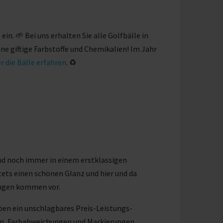
in. 🌱 Bei uns erhalten Sie alle Golfbälle in
e giftige Farbstoffe und Chemikalien! Im Jahr
r die Bälle erfahren
. ♻
nd noch immer in einem erstklassigen
tets einen schönen Glanz und hier und da
ungen kommen vor.
aben ein unschlagbares Preis-Leistungs-
ren, Farbabweichungen und Markierungen