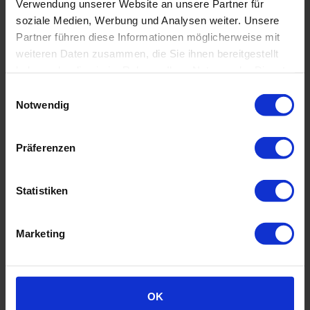
TITLEIST NXT TOUR 3 STK
ÜBUNGSBÄLLE PRO V1
Verwendung unserer Website an unsere Partner für
GOLFBÄLLE
GOLFBÄLLE
soziale Medien, Werbung und Analysen weiter. Unsere
Partner führen diese Informationen möglicherweise mit
weiteren Daten zusammen, die Sie ihnen bereitgestellt
haben oder die sie im Rahmen Ihrer Nutzung der Dienste
4,90 €
41,90 €
50,90
gesammelt haben.
Einwilligungsauswahl
Notwendig
KOMPRESSION MITTEL
3-PIECE
BALLFLUG-HOCH
GREENSPIN HOCH
SCHALE URETHAN
TITLEIST
TOURBÄLLE
ÜBUNGSBÄLLE
Präferenzen
KOMPRESSION MITTEL
IN DEN WARENKORB
IN DEN WARENKORB
Statistiken
Marketing
OK