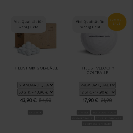
SUMMER
Viel Qualität für
Viel Qualität für
SALE
wenig Geld
wenig Geld
TITLEIST MIX GOLFBÄLLE
TITLEIST VELOCITY
GOLFBÄLLE
43,90 €
54,90
17,90 €
21,90
BALL MIX
2-PIECE
BALLFLUG-HOCH
DISTANZBÄLLE
SCHALE IONOMER
KOMPRESSION HART