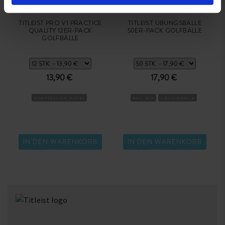
TITLEIST PRO V1 PRACTICE
TITLEIST ÜBUNGSBÄLLE
QUALITY 12ER-PACK
50ER-PACK GOLFBÄLLE
GOLFBÄLLE
13,90 €
17,90 €
KOMPRESSION MITTEL
BALL MIX
ÜBUNGSBÄLLE
IN DEN WARENKORB
IN DEN WARENKORB