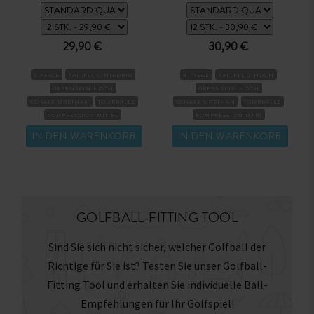
29,90 €
30,90 €
3-PIECE
BALLFLUG-NIEDRIG
4-PIECE
BALLFLUG-HOCH
GREENSPIN HOCH
GREENSPIN HOCH
SCHALE URETHAN
TOURBÄLLE
SCHALE URETHAN
TOURBÄLLE
KOMPRESSION MITTEL
KOMPRESSION HART
IN DEN WARENKORB
IN DEN WARENKORB
GOLFBALL-FITTING TOOL
Sind Sie sich nicht sicher, welcher Golfball der
Richtige für Sie ist? Testen Sie unser Golfball-
Fitting Tool und erhalten Sie individuelle Ball-
Empfehlungen für Ihr Golfspiel!