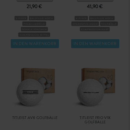
21,90 €
41,90 €
2-PIECE
BALLFLUG-HOCH
4-PIECE
BALLFLUG-HOCH
PREMIUMBÄLLE
GREENSPIN HOCH
TOURBÄLLE
SCHALE IONOMER
KOMPRESSION HART
KOMPRESSION MITTEL
IN DEN WARENKORB
IN DEN WARENKORB
TITLEIST AVX GOLFBÄLLE
TITLEIST PRO V1X
GOLFBÄLLE