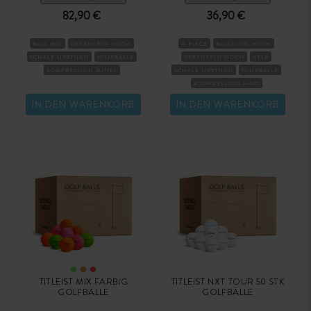
82,90 €
36,90 €
BALL MIX
GREENSPIN HOCH
4-PIECE
BALLFLUG-HOCH
SCHALE URETHAN
TOURBÄLLE
GREENSPIN HOCH
GELB
KOMPRESSION MITTEL
SCHALE URETHAN
TOURBÄLLE
KOMPRESSION HART
IN DEN WARENKORB
IN DEN WARENKORB
TITLEIST MIX FARBIG
TITLEIST NXT TOUR 50 STK
GOLFBÄLLE
GOLFBÄLLE