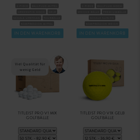
3-PIECE
BALLFLUG-MITTEL
2-PIECE
BALLFLUG-HOCH
GREENSPIN HOCH
GELB
WEICHE BÄLLE
PREMIUMBÄLLE
SCHALE URETHAN
TOURBÄLLE
SCHALE SURLYN
KOMPRESSION MITTEL
KOMPRESSION WEICH
IN DEN WARENKORB
IN DEN WARENKORB
Viel Qualität für
wenig Geld
TITLEIST PRO V1 MIX
TITLEIST PRO V1X GELB
GOLFBÄLLE
GOLFBÄLLE