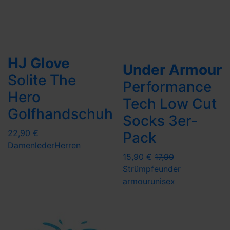
HJ Glove
Under Armour
Solite The
Performance
Hero
Tech Low Cut
Golfhandschuh
Socks 3er-
22,90 €
Pack
Damen
leder
Herren
15,90 €
17,90
Strümpfe
under
armour
unisex