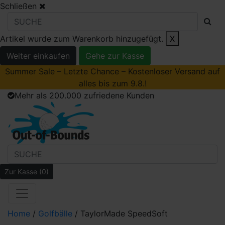
Schließen
Artikel wurde zum Warenkorb hinzugefügt.
X
Weiter einkaufen
Gehe zur Kasse
Summer Sale – Letzte Chance – Kostenloser Versand auf
alles bis zum 9.8.!
Mehr als 200.000 zufriedene Kunden
Zur Kasse
(0)
Home
/
Golfbälle
/ TaylorMade SpeedSoft