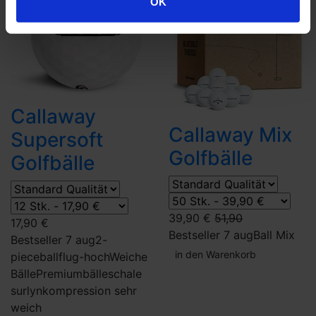
OK
Callaway
Callaway Mix
Supersoft
Golfbälle
Golfbälle
39,90 €
51,90
17,90 €
Bestseller 7 aug
Ball Mix
Bestseller 7 aug
2-
in den Warenkorb
piece
ballflug-hoch
Weiche
Bälle
Premiumbälle
schale
surlyn
kompression sehr
weich