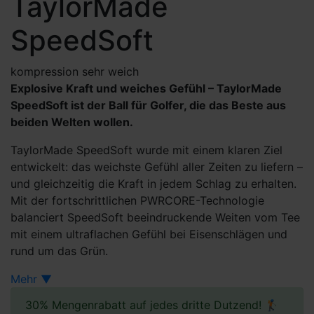
TaylorMade
SpeedSoft
kompression sehr weich
Explosive Kraft und weiches Gefühl – TaylorMade
SpeedSoft ist der Ball für Golfer, die das Beste aus
beiden Welten wollen.
TaylorMade SpeedSoft wurde mit einem klaren Ziel
entwickelt: das weichste Gefühl aller Zeiten zu liefern –
und gleichzeitig die Kraft in jedem Schlag zu erhalten.
Mit der fortschrittlichen PWRCORE-Technologie
balanciert SpeedSoft beeindruckende Weiten vom Tee
mit einem ultraflachen Gefühl bei Eisenschlägen und
rund um das Grün.
Für alle, die Golf nicht schwieriger machen möchten,
Mehr ▼
als es sein muss – spielen Sie mit einem weicheren Ball.
30% Mengenrabatt auf jedes dritte Dutzend! 🏌
Der brandneue SpeedSoft ist der weichste Ball, den