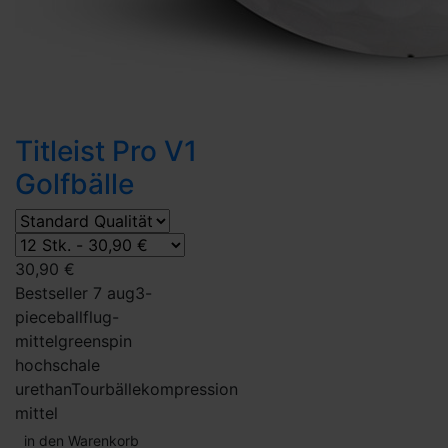
Titleist Pro V1
Golfbälle
30,90 €
Bestseller 7 aug
3-
piece
ballflug-
mittel
greenspin
hoch
schale
urethan
Tourbälle
kompression
mittel
in den Warenkorb