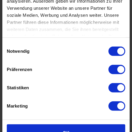
Standard Qualität
: Bälle in unserem Standard Qualität
analysieren. Außerdem geben wir Informationen zu Ihrer
haben ein unschlagbares Preis-Leistungs-Verhältnis.
Verwendung unserer Website an unsere Partner für
Zwar sind diese etwas häufiger mit Kratzspuren,
soziale Medien, Werbung und Analysen weiter. Unsere
Farbabweichungen und Markierungen versehen, jedoch
Partner führen diese Informationen möglicherweise mit
vor allem für Anfänger optimal einsetzbar.
weiteren Daten zusammen, die Sie ihnen bereitgestellt
haben oder die sie im Rahmen Ihrer Nutzung der Dienste
gesammelt haben.
Einwilligungsauswahl
Notwendig
Präferenzen
Derzeit meistverkaufte
Statistiken
Golfbälle
Marketing
SPARE
10,00 €