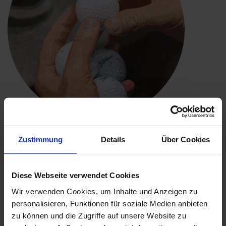
Qualität und Sortierung
Zustimmung
Details
Über Cookies
Premium Qualität
: Bälle in unserem Premium Qualität
sind noch immer in einem erstklassigen
Allgemeinzustand und hervorragend spielbar. Sie
Diese Webseite verwendet Cookies
haben stets einen schönen Glanz und hier und da
Wir verwenden Cookies, um Inhalte und Anzeigen zu
Kratzer an der Oberfläche. Werbelogos und
personalisieren, Funktionen für soziale Medien anbieten
Ballmarkierungen kommen vor.
zu können und die Zugriffe auf unsere Website zu