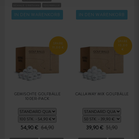
SCHALE URETHAN
TOURBÄLLE
KOMPRESSION HART
IN DEN WARENKORB
IN DEN WARENKORB
SPARE
SPARE
10,00
11,00 €
€
GEMISCHTE GOLFBÄLLE
CALLAWAY MIX GOLFBÄLLE
100ER-PACK
54,90 €
64,90
39,90 €
51,90