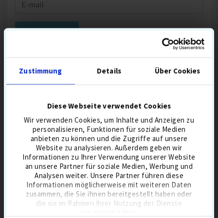
Werden Sie als Erstes per E-Mail benachrichtigt, sobald wir diesen Artikel
wieder auf Lager haben. Wir verarbeiten Ihre personenbezogenen Daten
Zustimmung
Details
Über Cookies
gemäß unserer
Datenschutzerklärung
Diese Webseite verwendet Cookies
Wir verwenden Cookies, um Inhalte und Anzeigen zu
personalisieren, Funktionen für soziale Medien
anbieten zu können und die Zugriffe auf unsere
Website zu analysieren. Außerdem geben wir
Informationen zu Ihrer Verwendung unserer Website
an unsere Partner für soziale Medien, Werbung und
Analysen weiter. Unsere Partner führen diese
Informationen möglicherweise mit weiteren Daten
zusammen, die Sie ihnen bereitgestellt haben oder
die sie im Rahmen Ihrer Nutzung der Dienste
DERZEIT MEISTVERKAUFTE
gesammelt haben.