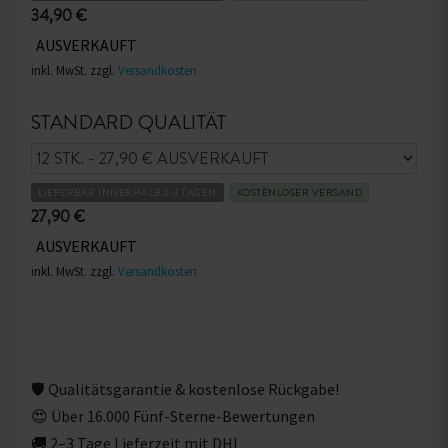
hohe Leistung als auch einen individuellen, mutigen Stil
34,90 €
auf dem Platz suchen. Dieser Ball ist für alle, die bereit
AUSVERKAUFT
sind, Konventionen zu brechen und dem Spiel mehr
inkl. MwSt. zzgl.
Versandkosten
Farbe und Persönlichkeit zu verleihen.
STANDARD QUALITÄT
LIEFERBAR INNERHALB 2-3 TAGEN
KOSTENLOSER VERSAND
27,90 €
AUSVERKAUFT
inkl. MwSt. zzgl.
Versandkosten
🛡 Qualitätsgarantie & kostenlose Rückgabe!
😍 Über 16.000 Fünf-Sterne-Bewertungen
🚚 2–3 Tage Lieferzeit mit DHL