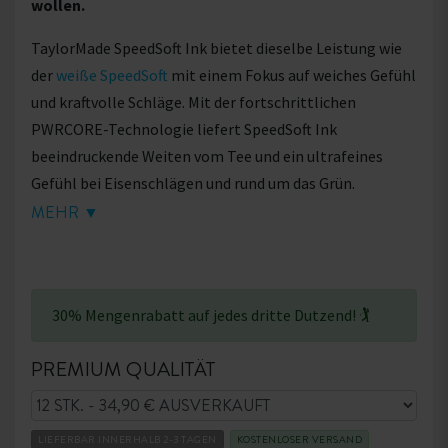
wollen.
TaylorMade SpeedSoft Ink bietet dieselbe Leistung wie
der
weiße SpeedSoft
mit einem Fokus auf weiches Gefühl
und kraftvolle Schläge. Mit der fortschrittlichen
PWRCORE-Technologie liefert SpeedSoft Ink
beeindruckende Weiten vom Tee und ein ultrafeines
Gefühl bei Eisenschlägen und rund um das Grün.
MEHR ▼
Erleben Sie die einzigartige SpeedSoft Ink-Technologie,
die ein auffälliges Paint-Splatter-Design mit hohem
Kontrast und guter Sichtbarkeit kombiniert. Dieser
visuell beeindruckende Ball ist in vier Farben erhältlich –
30% Mengenrabatt auf jedes dritte Dutzend! 🏌
Grün, Blau, Rot und Rosa – und bietet dieselbe Multi-
Achsen-Drucktechnologie wie der
TaylorMade TP5 Pix
,
PREMIUM QUALITÄT
jedoch zu einem deutlich günstigeren Preis!
TaylorMade SpeedSoft Ink ist ideal für Golfer, die sowohl
LIEFERBAR INNERHALB 2-3 TAGEN
KOSTENLOSER VERSAND