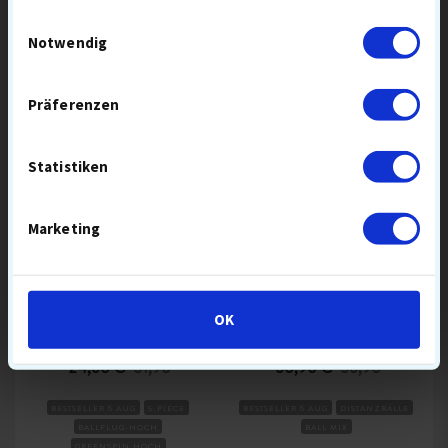
GOLFBÄLLE
Einwilligungsauswahl
Notwendig
SUMMER
SUMMER
Präferenzen
SALE
SALE
Statistiken
Marketing
TAYLORMADE TP5X
LAKEBALLS MIX
GOLFBÄLLE
OK
24,60 €
31,90
30,90 €
36,90
BESTSELLER 6 AUG
5-PIECE
BESTSELLER 6 AUG
DISTANZBÄLLE
BALLFLUG-HOCH
BALL MIX
GREENSPIN HOCH