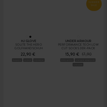
SUMMER
SALE
HJ GLOVE
UNDER ARMOUR
SOLITE THE HERO
PERFORMANCE TECH LOW
GOLFHANDSCHUH
CUT SOCKS 3ER-PACK
22,90 €
15,90 €
17,90
DAMEN
LEDER
HERREN
STRÜMPFE
UNDER ARMOUR
UNISEX