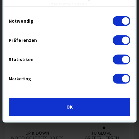
gesammelt haben.
Einwilligungsauswahl
Notwendig
GOLF GEAR
OUT OF BOUNDS
CLUB CLEANER PRO
3-IN-ONE
SCHLÄGERREINIGER
15,90 €
5,90 €
Präferenzen
REINIGUNG
REINIGUNG
Statistiken
Marketing
-20%
OK
UP & DOWN
HJ GLOVE
WOOD GOLF TEES 100 PCS
GRIPPER HERREN