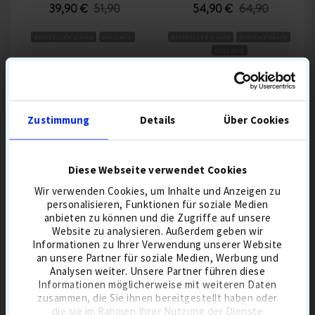
39,90 €
51,90
54,90 €
64,90
BESTSELLER 5 AUG
BALL MIX
BESTSELLER 5 AUG
DISTANZBÄLLE
BALL MIX
IN DEN WARENKORB
IN DEN WARENKORB
Zustimmung
Details
Über Cookies
Diese Webseite verwendet Cookies
Wir verwenden Cookies, um Inhalte und Anzeigen zu
BELIEBTE GOLFAUSRÜSTUNG
personalisieren, Funktionen für soziale Medien
anbieten zu können und die Zugriffe auf unsere
Website zu analysieren. Außerdem geben wir
Informationen zu Ihrer Verwendung unserer Website
an unsere Partner für soziale Medien, Werbung und
Analysen weiter. Unsere Partner führen diese
Informationen möglicherweise mit weiteren Daten
zusammen, die Sie ihnen bereitgestellt haben oder
die sie im Rahmen Ihrer Nutzung der Dienste