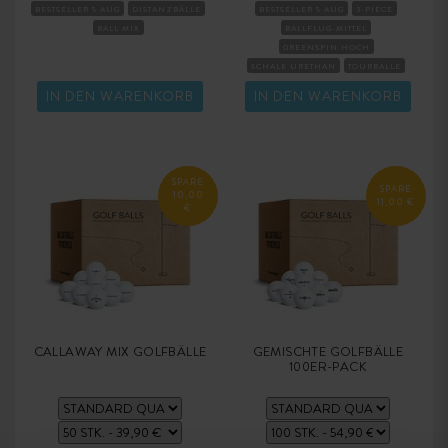
BESTSELLER 5 AUG
DISTANZBÄLLE
BESTSELLER 5 AUG
3-PIECE
BALL MIX
BALLFLUG-MITTEL
GREENSPIN HOCH
SCHALE URETHAN
TOURBÄLLE
KOMPRESSION MITTEL
IN DEN WARENKORB
IN DEN WARENKORB
SPARE
SPARE
10,00
11,00 €
€
CALLAWAY MIX GOLFBÄLLE
GEMISCHTE GOLFBÄLLE
100ER-PACK