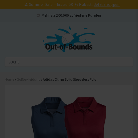
⛳ Summer Sale – bis zu 50 % Rabatt.
Jetzt shoppen
Schließen
Mehr als 200.000 zufriedene Kunden
Home
/
Golfbekleidung
/ Adidas Otmn Solid Sleeveless Polo