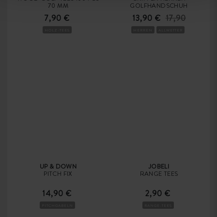
70 MM
GOLFHANDSCHUH
7,90 €
13,90 €
17,90
HOLZ-TEES
HERREN
ALLWETTER
UP & DOWN
JOBELI
PITCH FIX
RANGE TEES
14,90 €
2,90 €
PITCHGABELN
RANGE-TEES