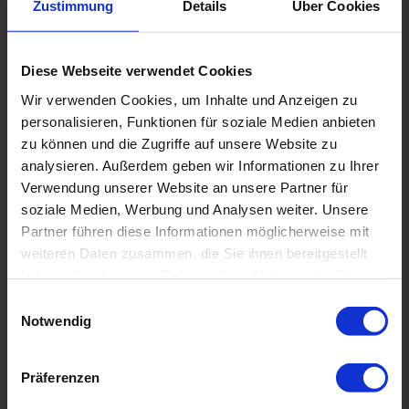
Zustimmung
Details
Über Cookies
Diese Webseite verwendet Cookies
Wir verwenden Cookies, um Inhalte und Anzeigen zu
personalisieren, Funktionen für soziale Medien anbieten
DERZEIT MEISTVERKAUFTE
zu können und die Zugriffe auf unsere Website zu
analysieren. Außerdem geben wir Informationen zu Ihrer
GOLFBÄLLE
Verwendung unserer Website an unsere Partner für
soziale Medien, Werbung und Analysen weiter. Unsere
Partner führen diese Informationen möglicherweise mit
SPARE
SUMMER
weiteren Daten zusammen, die Sie ihnen bereitgestellt
11,00 €
SALE
haben oder die sie im Rahmen Ihrer Nutzung der Dienste
gesammelt haben.
Einwilligungsauswahl
Notwendig
Präferenzen
GEMISCHTE GOLFBÄLLE
LAKEBALLS MIX
100ER-PACK