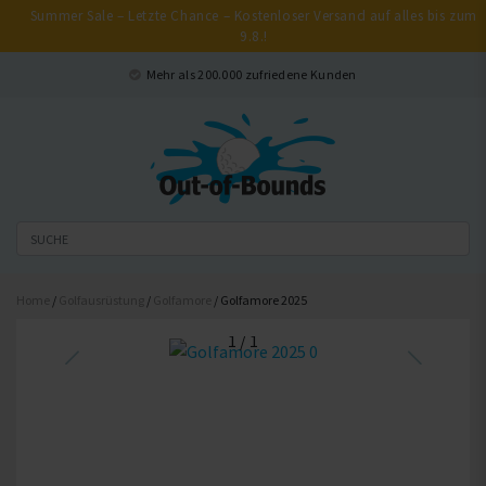
Summer Sale – Letzte Chance – Kostenloser Versand auf alles bis zum
9.8.!
Schließen
Mehr als 200.000 zufriedene Kunden
Home
/
Golfausrüstung
/
Golfamore
/ Golfamore 2025
1
/
1