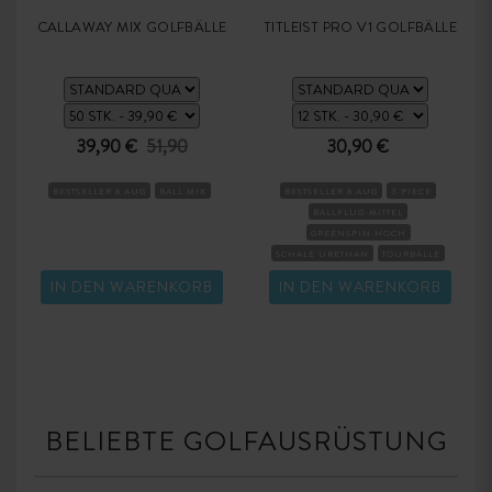
CALLAWAY MIX GOLFBÄLLE
TITLEIST PRO V1 GOLFBÄLLE
39,90 €
51,90
30,90 €
BESTSELLER 8 AUG
BALL MIX
BESTSELLER 8 AUG
3-PIECE
BALLFLUG-MITTEL
GREENSPIN HOCH
SCHALE URETHAN
TOURBÄLLE
KOMPRESSION MITTEL
IN DEN WARENKORB
IN DEN WARENKORB
BELIEBTE GOLFAUSRÜSTUNG