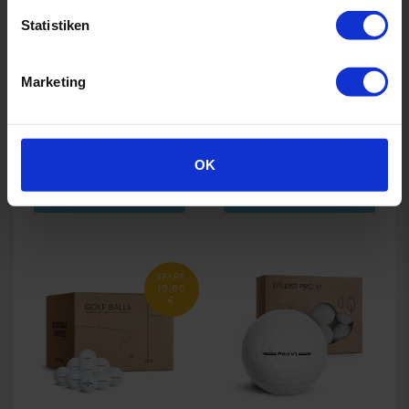
Statistiken
54,90 €
64,90
30,90 €
36,90
Marketing
BESTSELLER 8 AUG
DISTANZBÄLLE
BESTSELLER 8 AUG
DISTANZBÄLLE
BALL MIX
BALL MIX
OK
IN DEN WARENKORB
IN DEN WARENKORB
SPARE
10,00
€