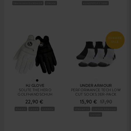
TRAININGSZUBEHÖR
STROKE
KUNSTSTOFF-TEES
SUMMER
SALE
HJ GLOVE
UNDER ARMOUR
SOLITE THE HERO
PERFORMANCE TECH LOW
GOLFHANDSCHUH
CUT SOCKS 3ER-PACK
22,90 €
15,90 €
17,90
DAMEN
LEDER
HERREN
STRÜMPFE
UNDER ARMOUR
UNISEX