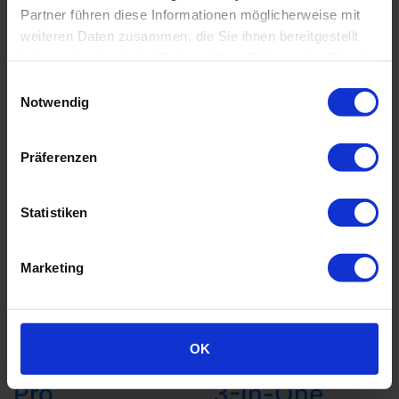
Partner führen diese Informationen möglicherweise mit
weiteren Daten zusammen, die Sie ihnen bereitgestellt
haben oder die sie im Rahmen Ihrer Nutzung der Dienste
gesammelt haben.
Einwilligungsauswahl
Notwendig
Präferenzen
Statistiken
Marketing
Golf Gear
Out of
OK
Club Cleaner
Bounds
Pro
3-In-One