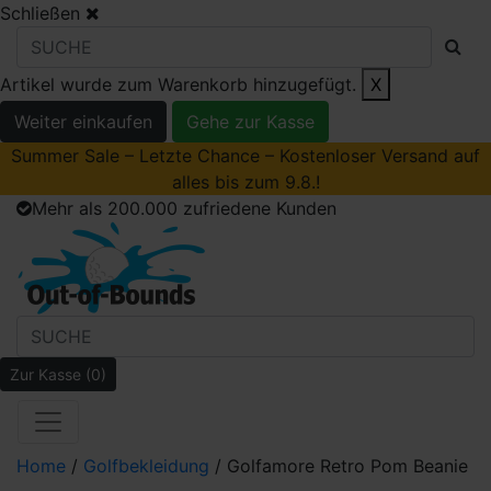
Schließen
Artikel wurde zum Warenkorb hinzugefügt.
X
Weiter einkaufen
Gehe zur Kasse
Summer Sale – Letzte Chance – Kostenloser Versand auf
alles bis zum 9.8.!
Mehr als 200.000 zufriedene Kunden
Zur Kasse
(0)
Home
/
Golfbekleidung
/ Golfamore Retro Pom Beanie