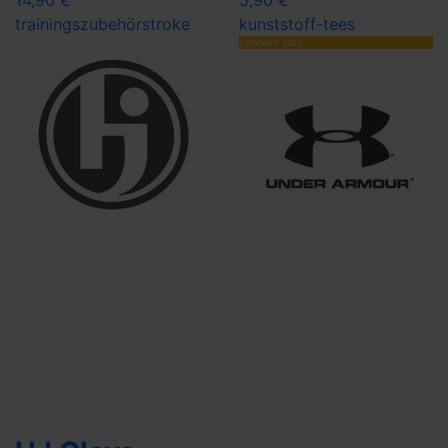
14,90 €
5,90 €
trainingszubehör
stroke
kunststoff-tees
SUMMER SALE