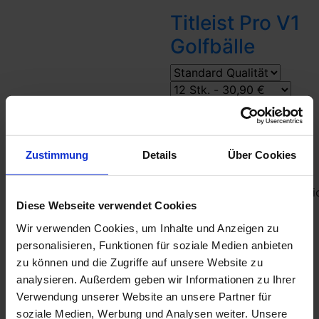
Titleist Pro V1
Golfbälle
30,90 €
Bestseller 8 aug
3-
piece
ballflug-
Zustimmung
Details
Über Cookies
mittel
greenspin
hoch
schale
urethan
Tourbälle
kompressi
Diese Webseite verwendet Cookies
mittel
Wir verwenden Cookies, um Inhalte und Anzeigen zu
in den Warenkorb
personalisieren, Funktionen für soziale Medien anbieten
Beliebte Golfausrüstung
zu können und die Zugriffe auf unsere Website zu
analysieren. Außerdem geben wir Informationen zu Ihrer
Verwendung unserer Website an unsere Partner für
soziale Medien, Werbung und Analysen weiter. Unsere