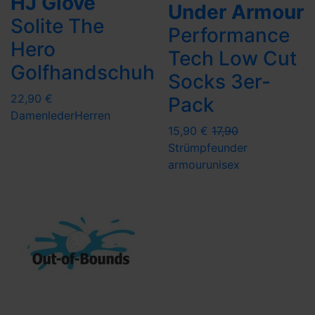
HJ Glove
Under Armour
Solite The
Performance
Hero
Tech Low Cut
Golfhandschuh
Socks 3er-
22,90 €
Pack
Damen
leder
Herren
15,90 €
17,90
Strümpfe
under
armour
unisex