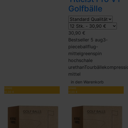
Golfbälle
30,90 €
Bestseller 5 aug
3-
piece
ballflug-
mittel
greenspin
hoch
schale
urethan
Tourbälle
kompressi
mittel
in den Warenkorb
SPARE
SPARE
10,00 €
11,00 €