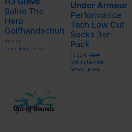
HJ Glove
Under Armour
Solite The
Performance
Hero
Tech Low Cut
Golfhandschuh
Socks 3er-
22,90 €
Pack
Damen
leder
Herren
15,90 €
17,90
Strümpfe
under
armour
unisex