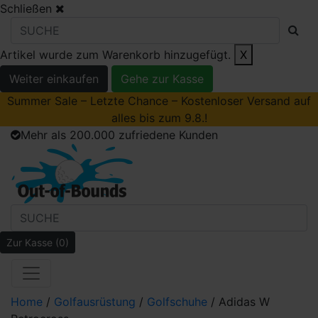
Schließen
Artikel wurde zum Warenkorb hinzugefügt.
X
Weiter einkaufen
Gehe zur Kasse
Summer Sale – Letzte Chance – Kostenloser Versand auf
alles bis zum 9.8.!
Mehr als 200.000 zufriedene Kunden
Zur Kasse
(0)
Home
/
Golfausrüstung
/
Golfschuhe
/ Adidas W