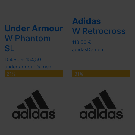
Adidas
Under Armour
W Retrocross
W Phantom
113,50 €
SL
adidas
Damen
104,90 €
154,50
under armour
Damen
-21%
-31%