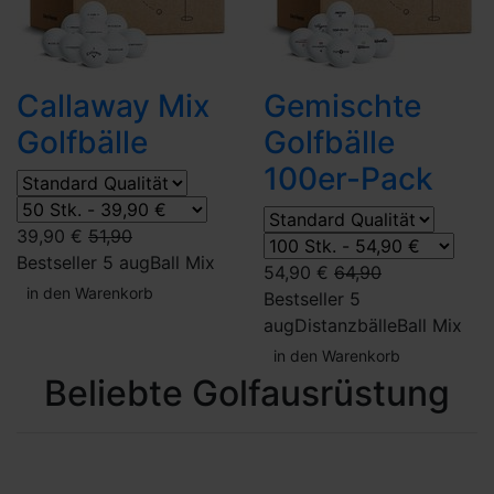
Callaway Mix
Gemischte
Golfbälle
Golfbälle
100er-Pack
39,90 €
51,90
Bestseller 5 aug
Ball Mix
54,90 €
64,90
in den Warenkorb
Bestseller 5
aug
Distanzbälle
Ball Mix
in den Warenkorb
Beliebte Golfausrüstung