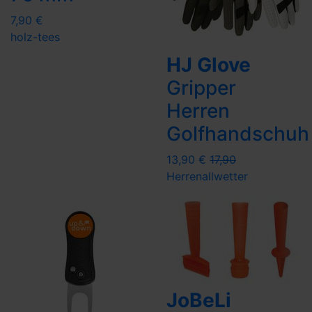
7,90 €
holz-tees
HJ Glove
Gripper
Herren
Golfhandschuh
13,90 €
17,90
Herren
allwetter
JoBeLi