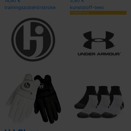
14,90 €
5,90 €
trainingszubehör
stroke
kunststoff-tees
SUMMER SALE