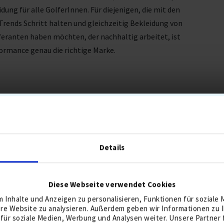
dung für alle GolferInnen. Für diejenigen, die mit den
Trends Schritt halten und gleichzeitig Bekleidung von
feranten haben möchten, der nachhaltig arbeitet, ist
ormance genau die richtige Marke.
SELBEN SERIE WIE PEAK PERFORM
Details
Diese Webseite verwendet Cookies
 Inhalte und Anzeigen zu personalisieren, Funktionen für soziale
ere Website zu analysieren. Außerdem geben wir Informationen zu
für soziale Medien, Werbung und Analysen weiter. Unsere Partner