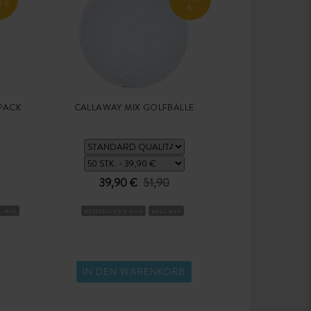
0 €
€
-PACK
CALLAWAY MIX GOLFBÄLLE
39,90 €
51,90
L MIX
BESTSELLER 6 AUG
BALL MIX
IN DEN WARENKORB