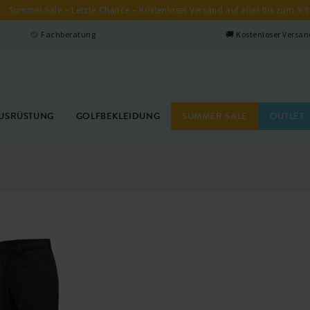
Summer Sale – Letzte Chance – Kostenloser Versand auf alles bis zum 9.8
Fachberatung
🚚 Kostenloser Versan
USRÜSTUNG
GOLFBEKLEIDUNG
SUMMER SALE
OUTLET