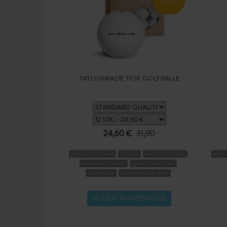
SALE
TAYLORMADE TP5X GOLFBÄLLE
24,60 €
31,90
BESTSELLER 6 AUG
5-PIECE
BALLFLUG-HOCH
BESTS
GREENSPIN HOCH
SCHALE URETHAN
TOURBÄLLE
KOMPRESSION HART
IN DEN WARENKORB