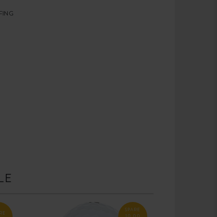
FING
LE
SPARE
RE
10,00