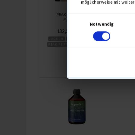
möglicherweise mit weiter
PEAK PERFORMANCE
M 2.5L JACKET
Notwendig
132,50 €
236,90
JACKEN
REGENBEKLEIDUNG
PEAK PERFORMANCE
HERREN
VER