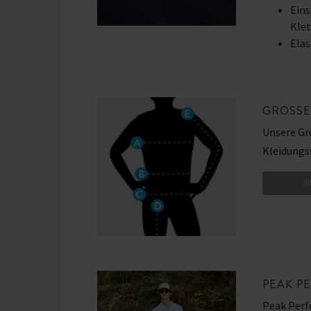
Eins
Klet
Elas
GRÖSSE
Unsere Grö
Kleidungss
S
PEAK P
Peak Perf