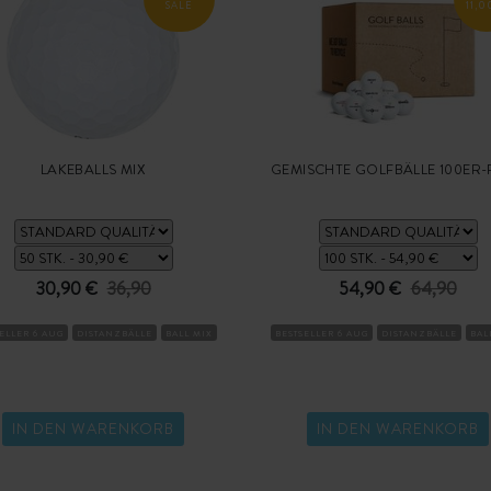
SALE
11,0
LAKEBALLS MIX
GEMISCHTE GOLFBÄLLE 100ER
30,90 €
36,90
54,90 €
64,90
ELLER 6 AUG
DISTANZBÄLLE
BALL MIX
BESTSELLER 6 AUG
DISTANZBÄLLE
BAL
IN DEN WARENKORB
IN DEN WARENKORB