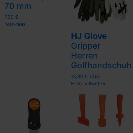
70 mm
7,90 €
holz-tees
HJ Glove
Gripper
Herren
Golfhandschuh
13,90 €
17,90
Herren
allwetter