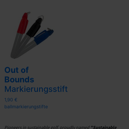
Out of
Bounds
Markierungsstift
1,90 €
ballmarkierung
stifte
Pioneers in sustainable golf, proudly named
"Sustainable