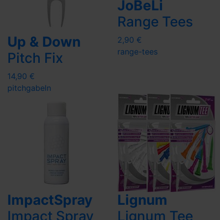
JoBeLi
Range Tees
Up & Down
2,90 €
range-tees
Pitch Fix
14,90 €
pitchgabeln
ImpactSpray
Lignum
Impact Spray
Lignum Tee