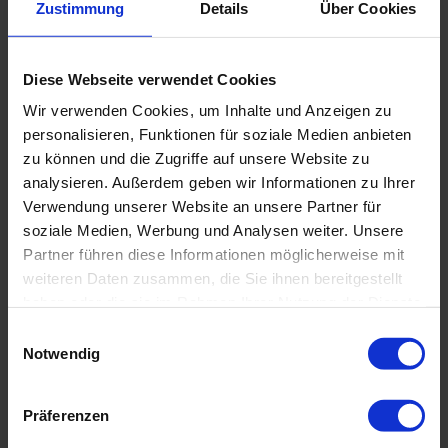
Zustimmung
Details
Über Cookies
TaylorMade
TP5x Golfbälle
Diese Webseite verwendet Cookies
Wir verwenden Cookies, um Inhalte und Anzeigen zu
personalisieren, Funktionen für soziale Medien anbieten
24,60 €
31,90
zu können und die Zugriffe auf unsere Website zu
Bestseller 6 aug
5-
analysieren. Außerdem geben wir Informationen zu Ihrer
piece
ballflug-
Verwendung unserer Website an unsere Partner für
hoch
greenspin
soziale Medien, Werbung und Analysen weiter. Unsere
hoch
schale
Partner führen diese Informationen möglicherweise mit
urethan
Tourbälle
kompression
weiteren Daten zusammen, die Sie ihnen bereitgestellt
hart
haben oder die sie im Rahmen Ihrer Nutzung der Dienste
in den Warenkorb
gesammelt haben.
Einwilligungsauswahl
SPARE
SPARE
Notwendig
11,00 €
10,00 €
Präferenzen