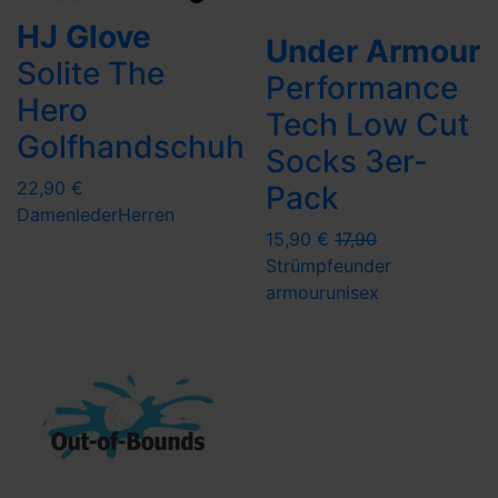
HJ Glove
Under Armour
Solite The
Performance
Hero
Tech Low Cut
Golfhandschuh
Socks 3er-
22,90 €
Pack
Damen
leder
Herren
15,90 €
17,90
Strümpfe
under
armour
unisex