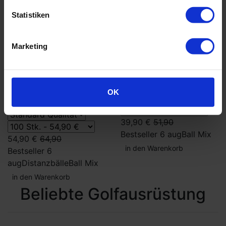
Statistiken
Marketing
Gemischte
Callaway Mix
Golfbälle
Golfbälle
OK
100er-Pack
39,90 €
51,90
Bestseller 6 aug
Ball Mix
54,90 €
64,90
in den Warenkorb
Bestseller 6
aug
Distanzbälle
Ball Mix
in den Warenkorb
Beliebte Golfausrüstung