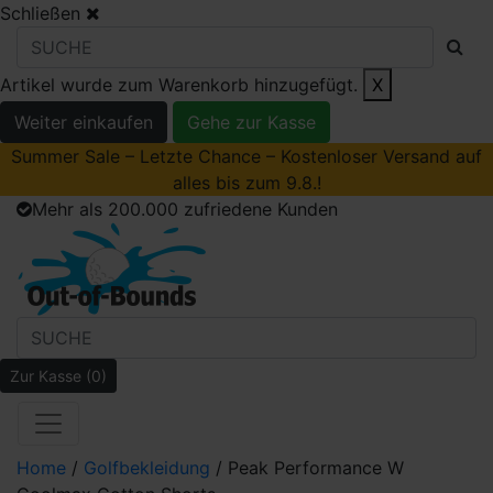
Schließen
Artikel wurde zum Warenkorb hinzugefügt.
X
Weiter einkaufen
Gehe zur Kasse
Summer Sale – Letzte Chance – Kostenloser Versand auf
alles bis zum 9.8.!
Mehr als 200.000 zufriedene Kunden
Zur Kasse
(0)
Home
/
Golfbekleidung
/ Peak Performance W