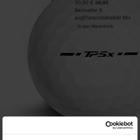
30,90 €
36,90
Bestseller 6
aug
Distanzbälle
Ball Mix
in den Warenkorb