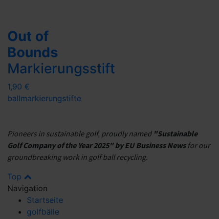
Out of
Bounds
Markierungsstift
1,90 €
ballmarkierung
stifte
Pioneers in sustainable golf, proudly named
"Sustainable
Golf Company of the Year 2025" by EU Business News
for our
groundbreaking work in golf ball recycling.
Top
Navigation
Startseite
golfbälle