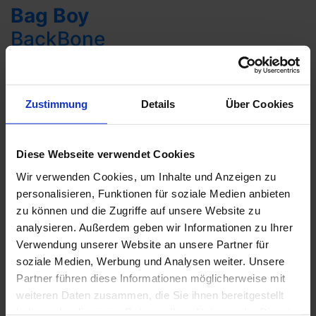
Bag Boy
BackBone
36,90 €
zubehör
bag
boy
Travelcover
Zustimmung
Details
Über Cookies
Diese Webseite verwendet Cookies
Wir verwenden Cookies, um Inhalte und Anzeigen zu
personalisieren, Funktionen für soziale Medien anbieten
zu können und die Zugriffe auf unsere Website zu
Derzeit meistverkaufte
analysieren. Außerdem geben wir Informationen zu Ihrer
Verwendung unserer Website an unsere Partner für
Golfbälle
soziale Medien, Werbung und Analysen weiter. Unsere
Partner führen diese Informationen möglicherweise mit
weiteren Daten zusammen, die Sie ihnen bereitgestellt
SUMMER SALE
SUMMER SALE
haben oder die sie im Rahmen Ihrer Nutzung der Dienste