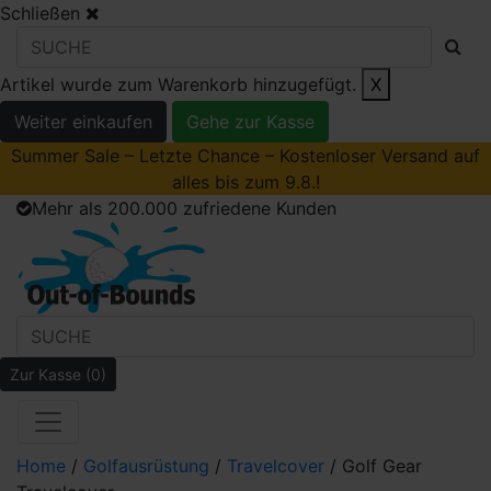
Schließen
Artikel wurde zum Warenkorb hinzugefügt.
X
Weiter einkaufen
Gehe zur Kasse
Summer Sale – Letzte Chance – Kostenloser Versand auf
alles bis zum 9.8.!
Mehr als 200.000 zufriedene Kunden
Zur Kasse
(0)
Home
/
Golfausrüstung
/
Travelcover
/ Golf Gear