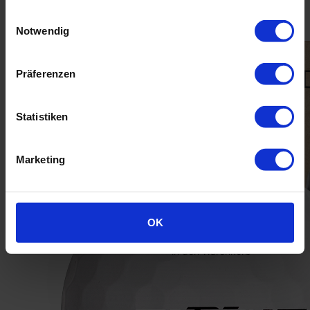
gesammelt haben.
Einwilligungsauswahl
Notwendig
Präferenzen
Statistiken
Lakeballs Mix
Marketing
30,90 €
36,90
Bestseller 6
OK
aug
Distanzbälle
Ball Mix
in den Warenkorb