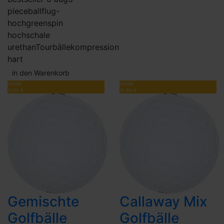
piece
ballflug-
hoch
greenspin
hoch
schale
urethan
Tourbälle
kompression
hart
in den Warenkorb
SPARE
SPARE
11,00 €
10,00 €
Gemischte
Callaway Mix
Golfbälle
Golfbälle