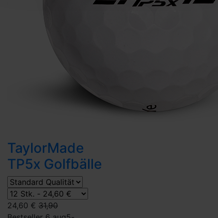
TaylorMade
TP5x Golfbälle
24,60 €
31,90
Bestseller 6 aug
5-