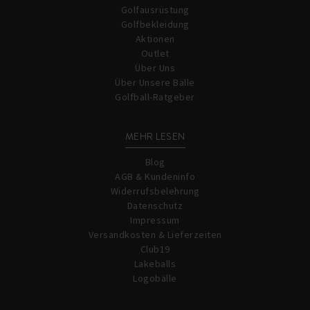
Golfausrüstung
Golfbekleidung
Aktionen
Outlet
Über Uns
Über Unsere Bälle
Golfball-Ratgeber
MEHR LESEN
Blog
AGB & Kundeninfo
Widerrufsbelehrung
Datenschutz
Impressum
Versandkosten & Lieferzeiten
Club19
Lakeballs
Logobälle