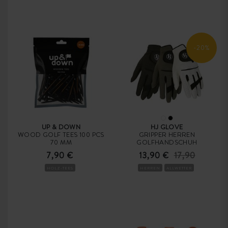
-20%
UP & DOWN
HJ GLOVE
WOOD GOLF TEES 100 PCS
GRIPPER HERREN
70 MM
GOLFHANDSCHUH
7,90 €
13,90 €
17,90
HOLZ-TEES
HERREN
ALLWETTER