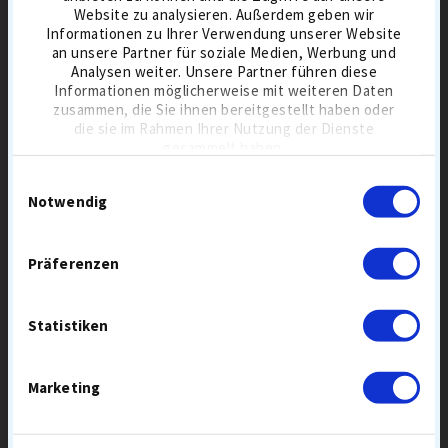
SPARE
Website zu analysieren. Außerdem geben wir
10,00
€
Informationen zu Ihrer Verwendung unserer Website
an unsere Partner für soziale Medien, Werbung und
Analysen weiter. Unsere Partner führen diese
Informationen möglicherweise mit weiteren Daten
zusammen, die Sie ihnen bereitgestellt haben oder
die sie im Rahmen Ihrer Nutzung der Dienste
gesammelt haben.
CALLAWAY MIX GOLFBÄLLE
TITLEIST PRO V1 GOLFBÄLLE
Einwilligungsauswahl
Notwendig
Präferenzen
39,90 €
51,90
30,90 €
Statistiken
BESTSELLER 8 AUG
BALL MIX
BESTSELLER 8 AUG
3-PIECE
BALLFLUG-MITTEL
GREENSPIN HOCH
SCHALE URETHAN
TOURBÄLLE
Marketing
KOMPRESSION MITTEL
IN DEN WARENKORB
IN DEN WARENKORB