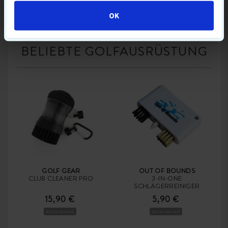
OK
BELIEBTE GOLFAUSRÜSTUNG
GOLF GEAR
OUT OF BOUNDS
CLUB CLEANER PRO
3-IN-ONE
SCHLÄGERREINIGER
15,90 €
5,90 €
REINIGUNG
REINIGUNG