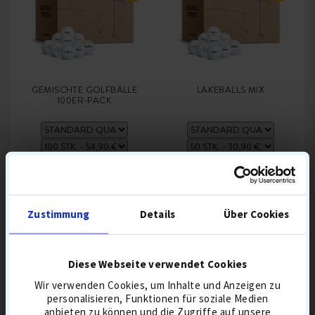
GEMISCHTE GOLFBÄLLE
LAKEBALLS MIX
100ER-PACK
54,90 €
64,90
30,90 €
36,90
BESTSELLER 8 AUG
DISTANZBÄLLE
BESTSELLER 8 AUG
DISTANZBÄLLE
BALL MIX
BALL MIX
Zustimmung
Details
Über Cookies
IN DEN WARENKORB
IN DEN WARENKORB
Diese Webseite verwendet Cookies
Wir verwenden Cookies, um Inhalte und Anzeigen zu
personalisieren, Funktionen für soziale Medien
anbieten zu können und die Zugriffe auf unsere