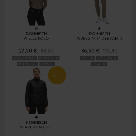
RÖHNISCH
RÖHNISCH
W ELLE POLO
W JESS YARNDYE PANTS
27,50 €
63,50
36,50 €
117,90
POLOSHIRTS
PULLOVER
HOSEN
RÖHNISCH
RÖHNISCH
DAMEN
DAMEN
-64%
RÖHNISCH
W AVERY JACKET