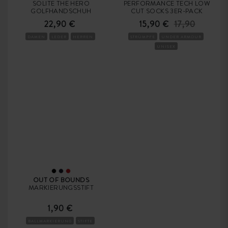
SOLITE THE HERO
PERFORMANCE TECH LOW
GOLFHANDSCHUH
CUT SOCKS 3ER-PACK
22,90 €
15,90 €
17,90
DAMEN
LEDER
HERREN
STRÜMPFE
UNDER ARMOUR
UNISEX
OUT OF BOUNDS
MARKIERUNGSSTIFT
1,90 €
BALLMARKIERUNG
STIFTE