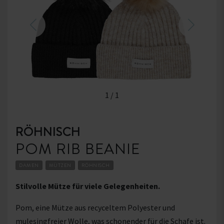
1
/
1
RÖHNISCH
POM RIB BEANIE
DAMEN
MÜTZEN
RÖHNISCH
Stilvolle Mütze für viele Gelegenheiten.
Pom, eine Mütze aus recyceltem Polyester und
mulesingfreier Wolle, was schonender für die Schafe ist.