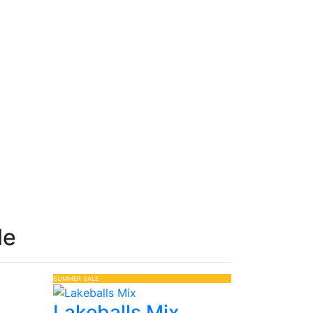
le
SUMMER SALE
Lakeballs Mix