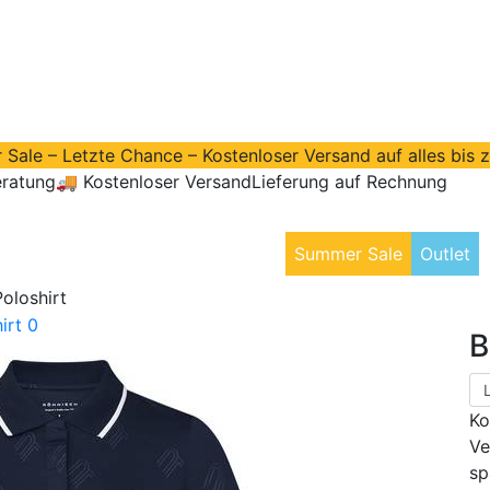
Sale – Letzte Chance – Kostenloser Versand auf alles bis z
ratung
🚚 Kostenloser Versand
Lieferung auf Rechnung
Golfausrüstung
Golfbekleidung
Summer Sale
Outlet
oloshirt
B
Ko
Ve
sp