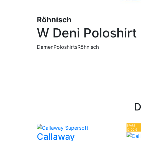
Röhnisch
W Deni Poloshirt
Damen
Poloshirts
Röhnisch
D
SPARE
10,00 €
Callaway