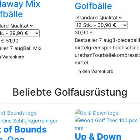
laway Mix
Golfbälle
fbälle
30,90 €
Bestseller 7 aug
3-piece
ball
0 €
51,90
mittel
greenspin hoch
schale
ller 7 aug
Ball Mix
urethan
Tourbälle
kompressi
n Warenkorb
mittel
in den Warenkorb
Beliebte Golfausrüstung
 of Bounds
Up & Down
In-One