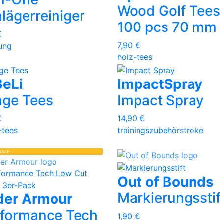
Wood Golf Tees
lägerreiniger
100 pcs 70 mm
€
7,90 €
gung
holz-tees
BeLi
ImpactSpray
nge Tees
Impact Spray
€
14,90 €
-tees
trainingszubehör
stroke
SALE
Out of Bounds
Markierungsstif
der Armour
formance Tech
1,90 €