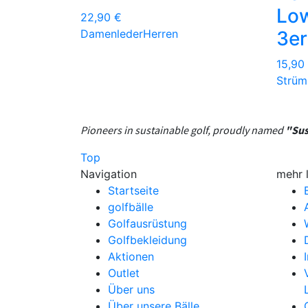
Lo
22,90 €
Damen
leder
Herren
3e
15,90
Strüm
Pioneers in sustainable golf, proudly named
"Sus
Top
Navigation
mehr 
Startseite
golfbälle
Golfausrüstung
Golfbekleidung
Aktionen
Outlet
Über uns
Über unsere Bälle