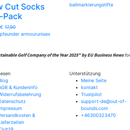
ballmarkierung
stifte
w Cut Socks
r-Pack
 €
17,90
pfe
under armour
unisex
tainable Golf Company of the Year 2025" by EU Business News
for
lesen
Unterstützung
Blog
Meine Seite
AGB & Kundeninfo
kontakt
Widerrufsbelehrung
Trustpilot
Datenschutz
support-de@out-of-
Impressum
bounds.com
Versandkosten &
+46300323470
Lieferzeiten
Club19