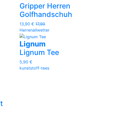
Gripper Herren
Golfhandschuh
13,90 €
17,90
Herren
allwetter
Lignum
Lignum Tee
5,90 €
kunststoff-tees
t