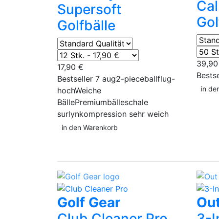
Cal
Supersoft
Gol
Golfbälle
39,9
17,90 €
Bestse
Bestseller 7 aug
2-piece
ballflug-
in de
hoch
Weiche
Bälle
Premiumbälle
schale
surlyn
kompression sehr weich
in den Warenkorb
Golf Gear
Out
Club Cleaner Pro
3-