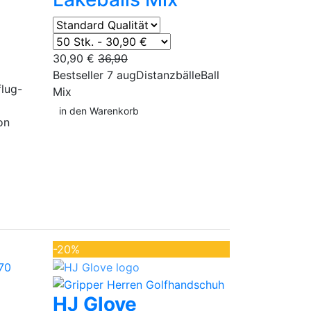
30,90 €
36,90
Bestseller 7 aug
Distanzbälle
Ball
flug-
Mix
in den Warenkorb
on
-20%
HJ Glove