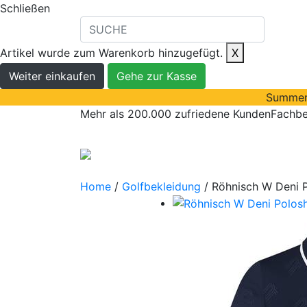
Schließen
Artikel wurde zum Warenkorb hinzugefügt.
X
Weiter einkaufen
Gehe zur Kasse
Summer 
Mehr als 200.000 zufriedene Kunden
Fachbe
golfbälle
Home
/
Golfbekleidung
/ Röhnisch W Deni P