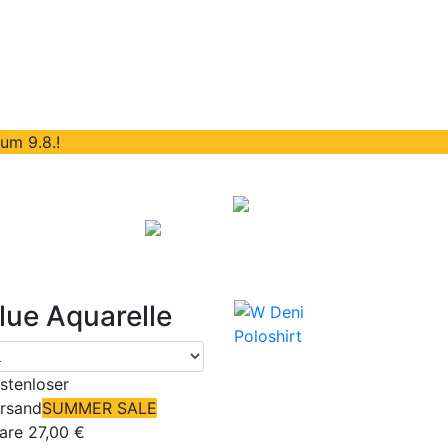
um 9.8.!
kontakt
0
lue Aquarelle
stenloser
rsand
SUMMER SALE
are 27,00 €