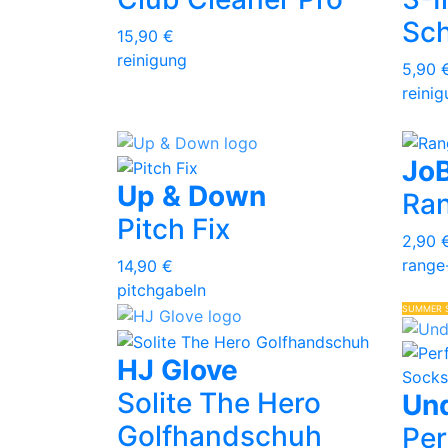
Sch
15,90 €
reinigung
5,90 
reini
Jo
Up & Down
Ra
Pitch Fix
2,90 
range
14,90 €
pitchgabeln
SUMMER 
HJ Glove
Solite The Hero
Un
Golfhandschuh
Per