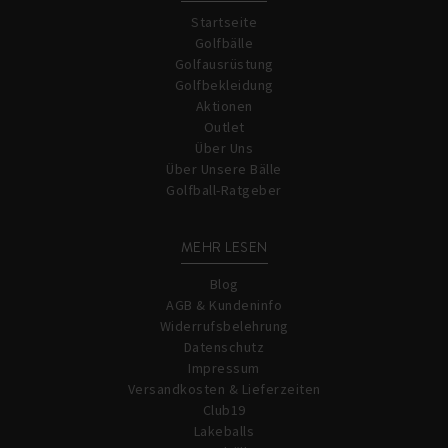
Startseite
Golfbälle
Golfausrüstung
Golfbekleidung
Aktionen
Outlet
Über Uns
Über Unsere Bälle
Golfball-Ratgeber
MEHR LESEN
Blog
AGB & Kundeninfo
Widerrufsbelehrung
Datenschutz
Impressum
Versandkosten & Lieferzeiten
Club19
Lakeballs