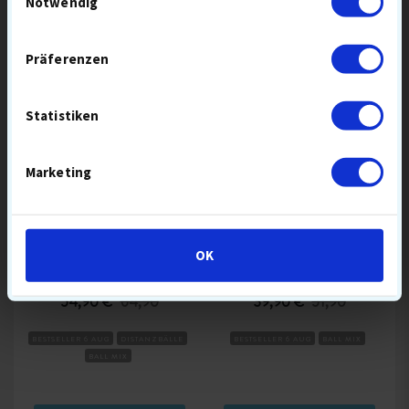
Notwendig
SPARE
SPARE
Präferenzen
10,00
11,00 €
€
Statistiken
Marketing
GEMISCHTE GOLFBÄLLE
CALLAWAY MIX GOLFBÄLLE
100ER-PACK
OK
54,90 €
64,90
39,90 €
51,90
BESTSELLER 6 AUG
DISTANZBÄLLE
BESTSELLER 6 AUG
BALL MIX
BALL MIX