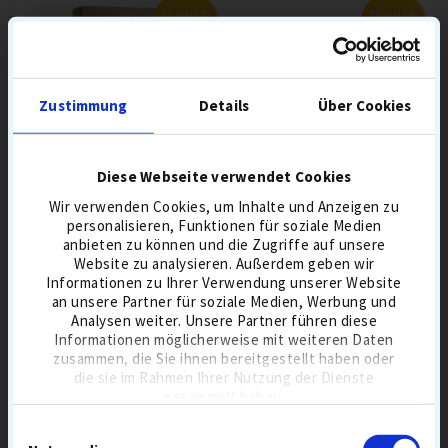
SUMMER
SUMMER
SALE
SALE
Zustimmung
Details
Über Cookies
Diese Webseite verwendet Cookies
TAYLORMADE TP5X
LAKEBALLS MIX
GOLFBÄLLE
Wir verwenden Cookies, um Inhalte und Anzeigen zu
personalisieren, Funktionen für soziale Medien
anbieten zu können und die Zugriffe auf unsere
Website zu analysieren. Außerdem geben wir
Informationen zu Ihrer Verwendung unserer Website
24,60 €
31,90
30,90 €
36,90
an unsere Partner für soziale Medien, Werbung und
Analysen weiter. Unsere Partner führen diese
BESTSELLER 6 AUG
5-PIECE
BESTSELLER 6 AUG
DISTANZBÄLLE
Informationen möglicherweise mit weiteren Daten
BALLFLUG-HOCH
BALL MIX
zusammen, die Sie ihnen bereitgestellt haben oder
GREENSPIN HOCH
die sie im Rahmen Ihrer Nutzung der Dienste
SCHALE URETHAN
TOURBÄLLE
gesammelt haben.
KOMPRESSION HART
IN DEN WARENKORB
IN DEN WARENKORB
Einwilligungsauswahl