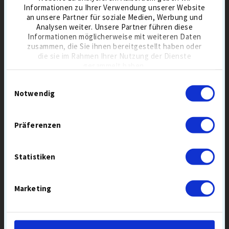
Informationen zu Ihrer Verwendung unserer Website
an unsere Partner für soziale Medien, Werbung und
Analysen weiter. Unsere Partner führen diese
BELIEBTE GOLFAUSRÜSTUNG
Informationen möglicherweise mit weiteren Daten
zusammen, die Sie ihnen bereitgestellt haben oder
die sie im Rahmen Ihrer Nutzung der Dienste
gesammelt haben.
Einwilligungsauswahl
Notwendig
Präferenzen
GOLF GEAR
OUT OF BOUNDS
Statistiken
CLUB CLEANER PRO
3-IN-ONE
SCHLÄGERREINIGER
15,90 €
5,90 €
Marketing
REINIGUNG
REINIGUNG