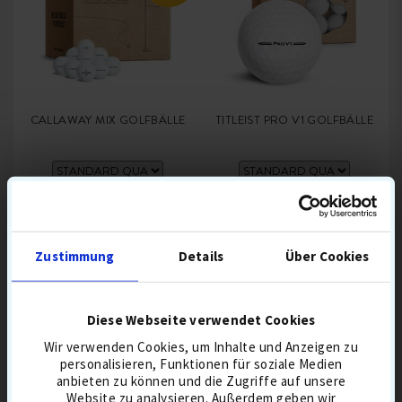
CALLAWAY MIX GOLFBÄLLE
TITLEIST PRO V1 GOLFBÄLLE
39,90 €
51,90
30,90 €
Zustimmung
Details
Über Cookies
BESTSELLER 8 AUG
BALL MIX
BESTSELLER 8 AUG
3-PIECE
BALLFLUG-MITTEL
GREENSPIN HOCH
SCHALE URETHAN
TOURBÄLLE
Diese Webseite verwendet Cookies
KOMPRESSION MITTEL
IN DEN WARENKORB
IN DEN WARENKORB
Wir verwenden Cookies, um Inhalte und Anzeigen zu
personalisieren, Funktionen für soziale Medien
anbieten zu können und die Zugriffe auf unsere
Website zu analysieren. Außerdem geben wir