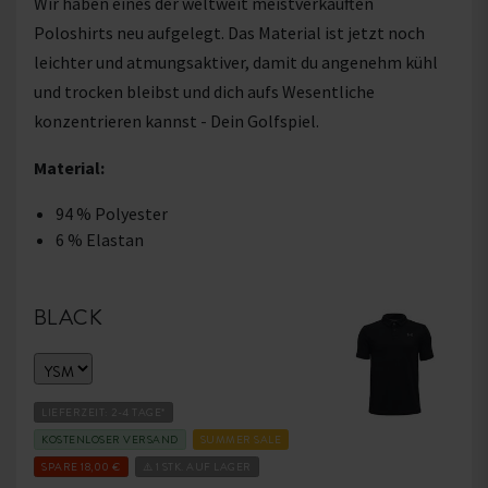
Wir haben eines der weltweit meistverkauften
Poloshirts neu aufgelegt. Das Material ist jetzt noch
leichter und atmungsaktiver, damit du angenehm kühl
und trocken bleibst und dich aufs Wesentliche
konzentrieren kannst - Dein Golfspiel.
Material:
94 % Polyester
6 % Elastan
BLACK
LIEFERZEIT: 2-4 TAGE*
KOSTENLOSER VERSAND
SUMMER SALE
SPARE 18,00 €
⚠️ 1 STK. AUF LAGER