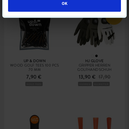
OK
-20%
UP & DOWN
HJ GLOVE
WOOD GOLF TEES 100 PCS
GRIPPER HERREN
70 MM
GOLFHANDSCHUH
7,90 €
13,90 €
17,90
HOLZ-TEES
HERREN
ALLWETTER