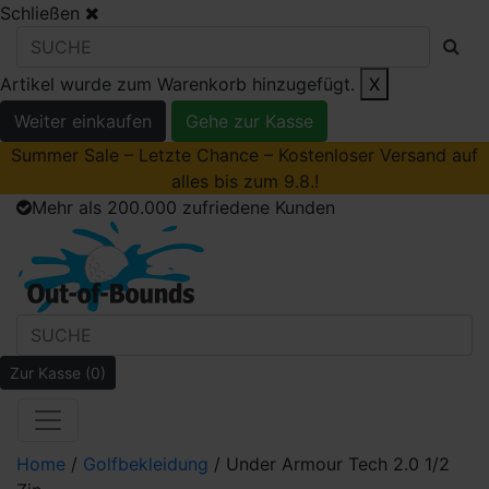
Schließen
Artikel wurde zum Warenkorb hinzugefügt.
X
Weiter einkaufen
Gehe zur Kasse
Summer Sale – Letzte Chance – Kostenloser Versand auf
alles bis zum 9.8.!
Mehr als 200.000 zufriedene Kunden
Zur Kasse
(0)
Home
/
Golfbekleidung
/ Under Armour Tech 2.0 1/2