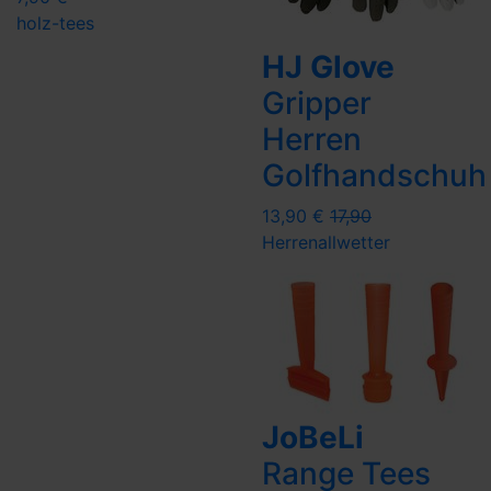
holz-tees
HJ Glove
Gripper
Herren
Golfhandschuh
13,90 €
17,90
Herren
allwetter
JoBeLi
Range Tees