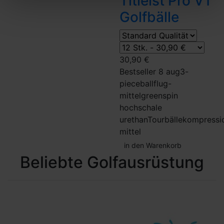
Titleist Pro V1
Golfbälle
30,90 €
Bestseller 8 aug
3-
piece
ballflug-
mittel
greenspin
hoch
schale
urethan
Tourbälle
kompressi
mittel
in den Warenkorb
Beliebte Golfausrüstung