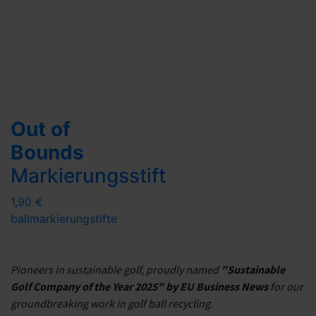
Out of
Bounds
Markierungsstift
1,90 €
ballmarkierung
stifte
Pioneers in sustainable golf, proudly named
"Sustainable
Golf Company of the Year 2025" by EU Business News
for our
groundbreaking work in golf ball recycling.