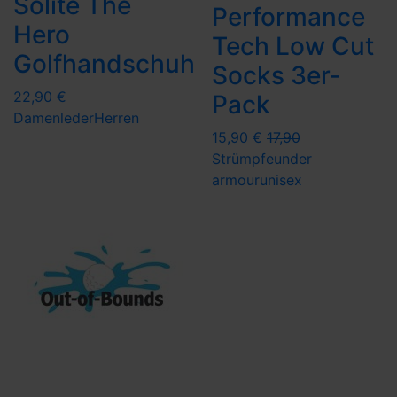
Solite The
Performance
Hero
Tech Low Cut
Golfhandschuh
Socks 3er-
22,90 €
Pack
Damen
leder
Herren
15,90 €
17,90
Strümpfe
under
armour
unisex